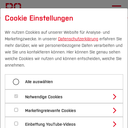
Cookie Einstellungen
Startseite
Die BO
Wichtige Einrichtungen
GDF - Gesellschaft der Förderer
Aktuelles
Wir nutzen Cookies auf unserer Website für Analyse- und
Marketingzwecke. In unserer
Datenschutzerklärung
erfahren Sie
mehr darüber, wie wir personenbezogene Daten verarbeiten und
wie Sie uns kontaktieren können. Hier können Sie genau sehen
Menü aufklappen
Campus
Personen
DE
|
EN
Quicklinks
welche Cookies wir nutzen und können entscheiden, welche Sie
annehmen.
Willkommen
Studium
Aktuelles
Alle auswählen
Aktuelles
Studienangebote
Forschung & Transfer
Geförderte Projekte
Notwendige Cookies
Vor dem Studium
Bachelorstudiengänge
Profil
Nachhaltigkeit
Masterstudiengänge
Mitglied werden
Marketingrelevante Cookies
Im Studium
Bewerben & Einschreiben
Beratung & Förderung
Forschungs- und Transferprofil
Schwerpunkte
Nachhaltigkeit studieren
Bewerbungsportal
International
Nach dem Studium
Studienbüros und Prüfungen
Historie
Einbettung YouTube-Videos
Schwerpunkte (FuT)
Förderinformation und Antragsberatung