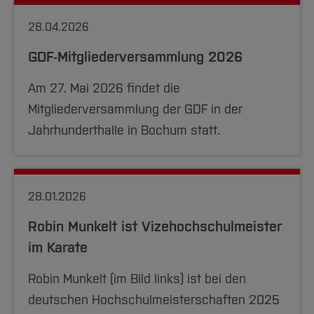
Team und Labore
Amtliche Bekanntmachungen
Studiengänge
Forschung und Projekte
Familiengerechte Hochschule
Aktuelles
Hochschulbibliothek
Arbeiten im FB G
28.04.2026
Notfall-Infos
Studieninteressierte
International
Gleichstellung
Studium
Hochschulkommunikation
BO Shop
Team
GDF-Mitgliederversammlung 2026
Diskriminierungsfreie Hochschule
Fachgruppen
International Office
Service
Vertretungen
Forschung und Entwicklung
Medienzentrum
Am 27. Mai 2026 findet die
Wahlen
International
qed-Stiftung
Mitgliederversammlung der GDF in der
Team
Jahrhunderthalle in Bochum statt.
Zentrale Studienberatung
Service
28.01.2026
Robin Munkelt ist Vizehochschulmeister
im Karate
Robin Munkelt (im Bild links) ist bei den
deutschen Hochschulmeisterschaften 2025