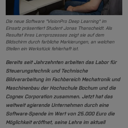
Team und Labore
Amtliche Bekanntmachungen
Studiengänge
Forschung und Projekte
Familiengerechte Hochschule
Aktuelles
Hochschulbibliothek
Arbeiten im FB G
Notfall-Infos
Studieninteressierte
International
Gleichstellung
Studium
Hochschulkommunikation
Die neue Software "VisionPro Deep Learning" im
BO Shop
Team
Diskriminierungsfreie Hochschule
Fachgruppen
International Office
Einsatz präsentiert Student Jonas Thanscheidt. Als
Service
Vertretungen
Forschung und Entwicklung
Medienzentrum
Resultat ihres Lernprozesses zeigt sie auf dem
Bildschirm durch farbliche Markierungen, an welchen
Wahlen
International
qed-Stiftung
Stellen ein Werkstück fehlerhaft ist.
Team
Zentrale Studienberatung
Bereits seit Jahrzehnten arbeiten das Labor für
Service
Steuerungstechnik und Technische
Bildverarbeitung im Fachbereich Mechatronik und
Maschinenbau der Hochschule Bochum und die
Cognex Corporation zusammen. Jetzt hat das
weltweit agierende Unternehmen durch eine
Software-Spende im Wert von 25.000 Euro die
Möglichkeit eröffnet, seine Lehre im aktuell