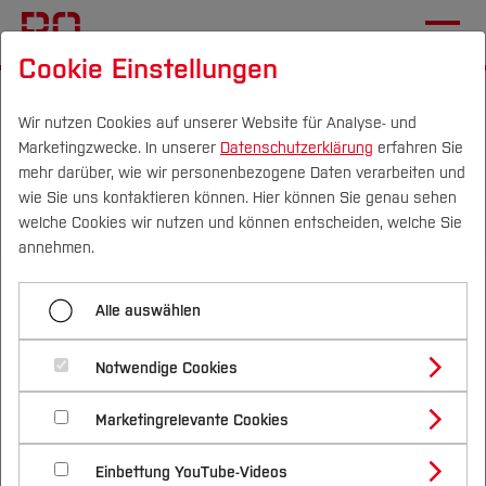
Cookie Einstellungen
Startseite
Die BO
Wichtige Einrichtungen
Hochschulkommunikation
Pressemitteilungen
Wir nutzen Cookies auf unserer Website für Analyse- und
Marketingzwecke. In unserer
Datenschutzerklärung
erfahren Sie
mehr darüber, wie wir personenbezogene Daten verarbeiten und
wie Sie uns kontaktieren können. Hier können Sie genau sehen
Menü aufklappen
Campus
Personen
DE
|
EN
Quicklinks
welche Cookies wir nutzen und können entscheiden, welche Sie
annehmen.
Übersicht
Studium
Software ermöglicht
Alle auswählen
2025
Studienangebote
Forschung & Transfer
intensivere Lehre beim
2024
Notwendige Cookies
Vor dem Studium
Bachelorstudiengänge
Thema Künstliche
Profil
Nachhaltigkeit
Masterstudiengänge
2023
Marketingrelevante Cookies
Im Studium
Bewerben & Einschreiben
Intelligenz
Beratung & Förderung
Forschungs- und Transferprofil
Schwerpunkte
Nachhaltigkeit studieren
Bewerbungsportal
International
Nach dem Studium
Studienbüros und Prüfungen
2022
Einbettung YouTube-Videos
Schwerpunkte (FuT)
Förderinformation und Antragsberatung