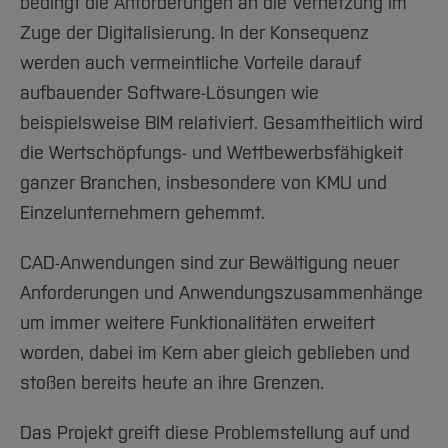
Team und Labore
bedingt die Anforderungen an die Vernetzung im
Amtliche Bekanntmachungen
Studiengänge
Forschung und Projekte
Familiengerechte Hochschule
Aktuelles
Hochschulbibliothek
Zuge der Digitalisierung. In der Konsequenz
Arbeiten im FB G
Notfall-Infos
Studieninteressierte
International
Gleichstellung
Studium
Hochschulkommunikation
werden auch vermeintliche Vorteile darauf
BO Shop
Team
Diskriminierungsfreie Hochschule
Fachgruppen
International Office
aufbauender Software-Lösungen wie
Service
Vertretungen
Forschung und Entwicklung
Medienzentrum
beispielsweise BIM relativiert. Gesamtheitlich wird
Wahlen
International
die Wertschöpfungs- und Wettbewerbsfähigkeit
qed-Stiftung
ganzer Branchen, insbesondere von KMU und
Team
Zentrale Studienberatung
Einzelunternehmern gehemmt.
Service
CAD-Anwendungen sind zur Bewältigung neuer
Anforderungen und Anwendungszusammenhänge
um immer weitere Funktionalitäten erweitert
worden, dabei im Kern aber gleich geblieben und
stoßen bereits heute an ihre Grenzen.
Das Projekt greift diese Problemstellung auf und