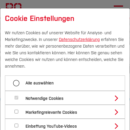
Cookie Einstellungen
Wir nutzen Cookies auf unserer Website für Analyse- und
Marketingzwecke. In unserer
Datenschutzerklärung
erfahren Sie
mehr darüber, wie wir personenbezogene Daten verarbeiten und
wie Sie uns kontaktieren können. Hier können Sie genau sehen
Campus
Personen
DE
|
EN
Quicklinks
welche Cookies wir nutzen und können entscheiden, welche Sie
annehmen.
Studium
Alle auswählen
Studieren im Fachbereich
Studienangebote
Forschung & Transfer
Notwendige Cookies
Vor dem Studium
Bachelorstudiengänge
Startseite
Profil
Fachbereiche
Architektur
Nachhaltigkeit
Masterstudiengänge
Marketingrelevante Cookies
Im Studium
Bewerben & Einschreiben
Studieren im Fachbereich
Beratung & Förderung
Forschungs- und Transferprofil
Schwerpunkte
Nachhaltigkeit studieren
Bewerbungsportal
International
Nach dem Studium
Studienbüros und Prüfungen
Einbettung YouTube-Videos
Schwerpunkte (FuT)
Förderinformation und Antragsberatung