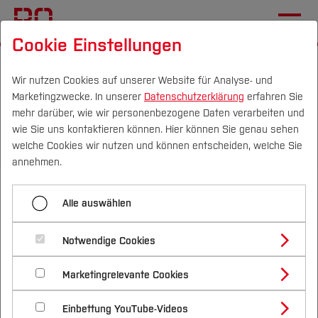
Cookie Einstellungen
Startseite
Fachbereiche
Bau- und Umweltingenieurwesen
Aktuelles
Wir nutzen Cookies auf unserer Website für Analyse- und
Marketingzwecke. In unserer
Datenschutzerklärung
erfahren Sie
mehr darüber, wie wir personenbezogene Daten verarbeiten und
wie Sie uns kontaktieren können. Hier können Sie genau sehen
Menü aufklappen
Campus
Personen
DE
|
EN
Quicklinks
welche Cookies wir nutzen und können entscheiden, welche Sie
annehmen.
Aktuelles
Studium
Fachbereich Bau- und
Alle auswählen
Studieren
Studienangebote
Forschung & Transfer
Umweltingenieurwesen
Forschung und Entwicklung
Notwendige Cookies
Vor dem Studium
Bachelorstudiengänge
Profil
Nachhaltigkeit
Ingenieurinnen und Ingenieure im
Masterstudiengänge
Fachgebiete und Einrichtungen
Marketingrelevante Cookies
Im Studium
Bewerben & Einschreiben
Beratung & Förderung
Forschungs- und Transferprofil
Bauingenieurwesen und
Schwerpunkte
Nachhaltigkeit studieren
Bewerbungsportal
International
Nach dem Studium
Studienbüros und Prüfungen
International
Einbettung YouTube-Videos
Schwerpunkte (FuT)
Umweltingenieurwesen gestalten und
Förderinformation und Antragsberatung