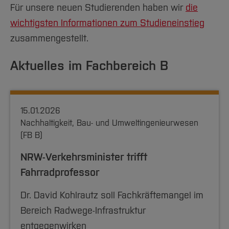
Team und Labore
Amtliche Bekanntmachungen
Studiengänge
Forschung und Projekte
Familiengerechte Hochschule
Für unsere neuen Studierenden haben wir
Aktuelles
die
Hochschulbibliothek
Arbeiten im FB G
Notfall-Infos
Studieninteressierte
wichtigsten Informationen zum Studieneinstieg
International
Gleichstellung
Studium
Hochschulkommunikation
zusammengestellt.
BO Shop
Team
Diskriminierungsfreie Hochschule
Fachgruppen
International Office
Service
Vertretungen
Forschung und Entwicklung
Medienzentrum
Aktuelles im Fachbereich B
Wahlen
International
qed-Stiftung
Team
Zentrale Studienberatung
15.01.2026
Service
Nachhaltigkeit, Bau- und Umweltingenieurwesen
(FB B)
NRW-Verkehrsminister trifft
Fahrradprofessor
Dr. David Kohlrautz soll Fachkräftemangel im
Bereich Radwege-Infrastruktur
entgegenwirken