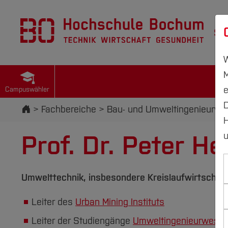
St
W
M
e
Campuswähler
D
Startseite
Fachbereiche
Bau- und Umweltingenieurwe
H
Prof. Dr. Peter H
u
Umwelttechnik, insbesondere Kreislaufwirtsch
Leiter des
Urban Mining Instituts
Leiter der Studiengänge
Umweltingenieurwese