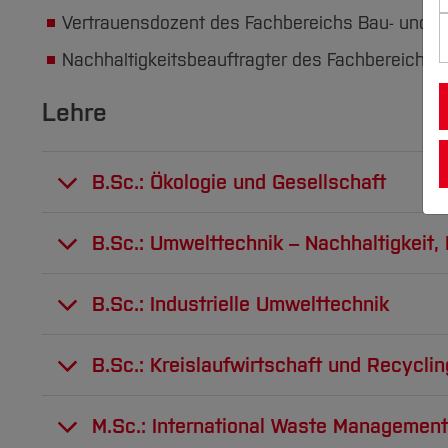
Vertrauensdozent des Fachbereichs Bau- und 
Nachhaltigkeitsbeauftragter des Fachbereichs
Lehre
B.Sc.: Ökologie und Gesellschaft
Zielgruppe:
B.Sc.: Umwelttechnik – Nachhaltigkeit
Bachelorstudiengang Umweltingenieurwes
Zielgruppe:
B.Sc.: Industrielle Umwelttechnik
Ziele der Ausbildung:
Bachelorstudiengang Bauingenieurwesen
Zielgruppe (Wintersemester):
B.Sc.: Kreislaufwirtschaft und Recyclin
Bachelorstudiengang Umweltingenieurwe
Die Studierenden erlernen die Grundlagen d
Bachelorstudiengang Bauingenieurwesen
menschlichen Handelns auf die Umwelt begr
Zielgruppe (Sommersemester):
Bachelorstudiengang Wirschaftsingenieu
M.Sc.: International Waste Management
Themenkomplex Nachhaltigkeit sowie zur Ök
Bachelorstudiengang Umweltingenieurwe