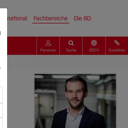
nternational
Fachbereiche
Die BO
d
Personen
Suche
DE
|
EN
Quicklinks
n