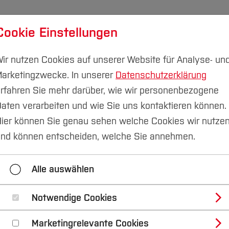
Cookie Einstellungen
udium
Forschung & Transfer
Nachhaltigkeit
I
ir nutzen Cookies auf unserer Website für Analyse- un
arketingzwecke. In unserer
Datenschutzerklärung
rfahren Sie mehr darüber, wie wir personenbezogene
aten verarbeiten und wie Sie uns kontaktieren können.
sen
Team
ier können Sie genau sehen welche Cookies wir nutze
ense
nd können entscheiden, welche Sie annehmen.
Alle auswählen
aft und Ressourcenmanagement
Notwendige Cookies
n
(B. Sc., M. Sc.)
Marketingrelevante Cookies