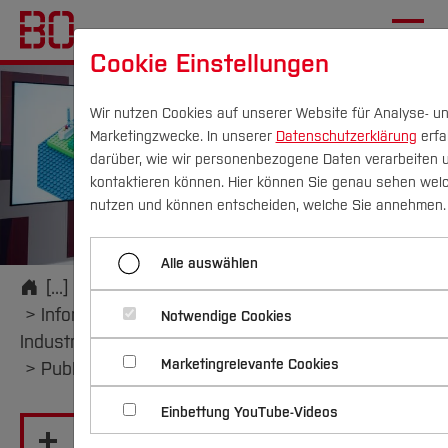
Cookie Einstellungen
Wir nutzen Cookies auf unserer Website für Analyse- u
Marketingzwecke. In unserer
Datenschutzerklärung
erfa
darüber, wie wir personenbezogene Daten verarbeiten 
kontaktieren können. Hier können Sie genau sehen welc
Campus
Personen
DE
|
EN
Quicklinks
nutzen und können entscheiden, welche Sie annehmen.
Studium
Alle auswählen
Startseite
[...]
Fachgebiete
Institut für Informatik
Studienangebote
Informatik und Mathematik im Anwendungsfeld
Forschung & Transfer
Notwendige Cookies
Industrie4.0
Vor dem Studium
Bachelorstudiengänge
Marketingrelevante Cookies
Publikationen
Profil
Nachhaltigkeit
Masterstudiengänge
Im Studium
Bewerben & Einschreiben
Beratung & Förderung
Forschungs- und Transferprofil
Einbettung YouTube-Videos
Schwerpunkte
Nachhaltigkeit studieren
Bewerbungsportal
International
Nach dem Studium
Studienbüros und Prüfungen
Menü aufklappen
Schwerpunkte (FuT)
Förderinformation und Antragsberatung