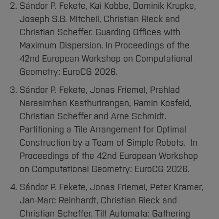
Team und Labore
Amtliche Bekanntmachungen
Studiengänge
Forschung und Projekte
Sándor P. Fekete, Kai Kobbe, Dominik Krupke,
Familiengerechte Hochschule
Aktuelles
Hochschulbibliothek
Arbeiten im FB G
Joseph S.B. Mitchell, Christian Rieck and
Notfall-Infos
Studieninteressierte
International
Gleichstellung
Studium
Hochschulkommunikation
Christian Scheffer. Guarding Offices with
BO Shop
Team
Diskriminierungsfreie Hochschule
Fachgruppen
International Office
Maximum Dispersion. In Proceedings of the
Service
Vertretungen
Forschung und Entwicklung
42nd European Workshop on Computational
Medienzentrum
Geometry: EuroCG 2026.
Wahlen
International
qed-Stiftung
Sándor P. Fekete, Jonas Friemel, Prahlad
Team
Zentrale Studienberatung
Narasimhan Kasthurirangan, Ramin Kosfeld,
Service
Christian Scheffer and Arne Schmidt.
Partitioning a Tile Arrangement for Optimal
Construction by a Team of Simple Robots. In
Proceedings of the 42nd European Workshop
on Computational Geometry: EuroCG 2026.
Sándor P. Fekete, Jonas Friemel, Peter Kramer,
Jan-Marc Reinhardt, Christian Rieck and
Christian Scheffer. Tilt Automata: Gathering