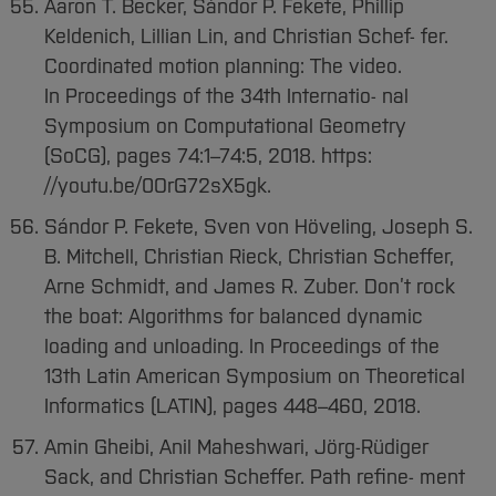
Aaron T. Becker, Sándor P. Fekete, Phillip
Keldenich, Lillian Lin, and Christian Schef- fer.
Coordinated motion planning: The video.
In Proceedings of the 34th Internatio- nal
Symposium on Computational Geometry
(SoCG), pages 74:1–74:5, 2018. https:
//youtu.be/0OrG72sX5gk.
Sándor P. Fekete, Sven von Höveling, Joseph S.
B. Mitchell, Christian Rieck, Christian Scheffer,
Arne Schmidt, and James R. Zuber. Don’t rock
the boat: Algorithms for balanced dynamic
loading and unloading. In Proceedings of the
13th Latin American Symposium on Theoretical
Informatics (LATIN), pages 448–460, 2018.
Amin Gheibi, Anil Maheshwari, Jörg-Rüdiger
Sack, and Christian Scheffer. Path refine- ment