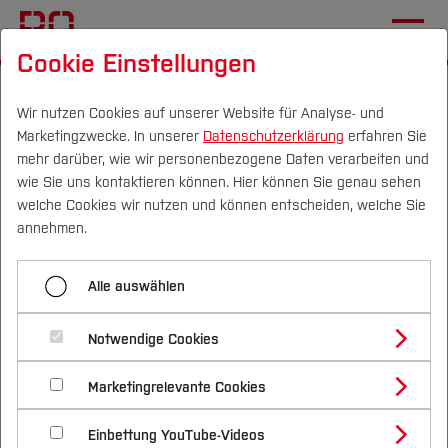
Cookie Einstellungen
Startseite
Fachbereiche
Geodäsie
Kapitel 2: Grundlagen
2.2 Vektorgeometrie
Wir nutzen Cookies auf unserer Website für Analyse- und
Marketingzwecke. In unserer
Datenschutzerklärung
erfahren Sie
mehr darüber, wie wir personenbezogene Daten verarbeiten und
wie Sie uns kontaktieren können. Hier können Sie genau sehen
Menü aufklappen
Campus
Personen
DE
|
EN
Quicklinks
welche Cookies wir nutzen und können entscheiden, welche Sie
annehmen.
2.1 Der objektorientierte Ansatz
Studium
Alle auswählen
2.2 Vektorgeometrie
2.2 Vektorgeometrie
Studienangebote
Forschung & Transfer
2.3 Topologie
Notwendige Cookies
Behandelte Themen
Vor dem Studium
Bachelorstudiengänge
Profil
Nachhaltigkeit
Masterstudiengänge
2.4 Relationen und SQL
Marketingrelevante Cookies
Im Studium
Bewerben & Einschreiben
Koordinatensysteme
Beratung & Förderung
Forschungs- und Transferprofil
Schwerpunkte
Nachhaltigkeit studieren
Bewerbungsportal
International
Nach dem Studium
Studienbüros und Prüfungen
Vektoren und Vektoroperationen
Einbettung YouTube-Videos
Schwerpunkte (FuT)
Förderinformation und Antragsberatung