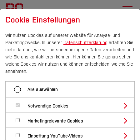
Cookie Einstellungen
Startseite
[...]
Geodäsie
Kapitel 2: Grundlagen
2.2 Vektorgeometrie
Quelltexte
Wir nutzen Cookies auf unserer Website für Analyse- und
Marketingzwecke. In unserer
Datenschutzerklärung
erfahren Sie
mehr darüber, wie wir personenbezogene Daten verarbeiten und
wie Sie uns kontaktieren können. Hier können Sie genau sehen
Menü aufklappen
Campus
Personen
DE
|
EN
Quicklinks
welche Cookies wir nutzen und können entscheiden, welche Sie
annehmen.
Quelltexte
Studium
Alle auswählen
Quelltexte
Aufgaben
Studienangebote
Forschung & Transfer
Lösungen
Notwendige Cookies
Externe Klassenbibliotheken
Vor dem Studium
Bachelorstudiengänge
Profil
Nachhaltigkeit
Masterstudiengänge
Marketingrelevante Cookies
Im Studium
Bewerben & Einschreiben
Die Klasse
de.hsbo.fbv.bmg.vectors.Line
greift auf
Beratung & Förderung
Forschungs- und Transferprofil
Schwerpunkte
Nachhaltigkeit studieren
Bewerbungsportal
International
Nach dem Studium
Studienbüros und Prüfungen
die Klassenbibliothek Jama (Archivdatei jama.jar)
Einbettung YouTube-Videos
Schwerpunkte (FuT)
Förderinformation und Antragsberatung