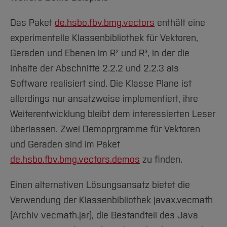
Team und Labore
Amtliche Bekanntmachungen
Studiengänge
Forschung und Projekte
Familiengerechte Hochschule
Aktuelles
Hochschulbibliothek
Arbeiten im FB G
Notfall-Infos
Studieninteressierte
Das Paket
International
de.hsbo.fbv.bmg.vectors
enthält eine
Gleichstellung
Studium
Hochschulkommunikation
experimentelle Klassenbibliothek für Vektoren,
BO Shop
Team
Diskriminierungsfreie Hochschule
Fachgruppen
International Office
Geraden und Ebenen im R² und R³, in der die
Service
Vertretungen
Forschung und Entwicklung
Medienzentrum
Inhalte der Abschnitte 2.2.2 und 2.2.3 als
Wahlen
International
qed-Stiftung
Software realisiert sind. Die Klasse Plane ist
Team
Zentrale Studienberatung
allerdings nur ansatzweise implementiert, ihre
Service
Weiterentwicklung bleibt dem interessierten Leser
überlassen. Zwei Demoprgramme für Vektoren
und Geraden sind im Paket
d
e.hsbo.fbv.bmg.vectors.demos
zu finden.
Einen alternativen Lösungsansatz bietet die
Verwendung der Klassenbibliothek javax.vecmath
(Archiv vecmath.jar), die Bestandteil des Java