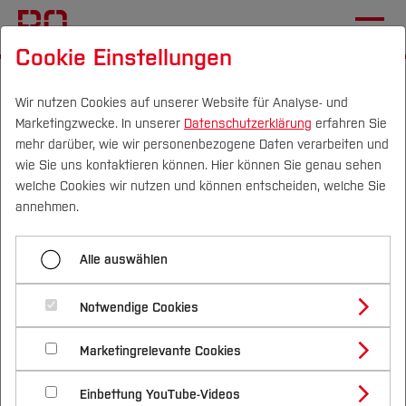
Cookie Einstellungen
Startseite
[...]
Mechatronik und Maschinenbau
Einrichtungen
Lehrveranstaltungen
Wir nutzen Cookies auf unserer Website für Analyse- und
Marketingzwecke. In unserer
Datenschutzerklärung
erfahren Sie
Smart Robotics
mehr darüber, wie wir personenbezogene Daten verarbeiten und
wie Sie uns kontaktieren können. Hier können Sie genau sehen
Campus
Personen
DE
|
EN
Quicklinks
welche Cookies wir nutzen und können entscheiden, welche Sie
Menü aufklappen
annehmen.
Studium
Robotik
Alle auswählen
Studienangebote
Smart Robotics
Forschung & Transfer
Smart Robotics
Notwendige Cookies
Vor dem Studium
Bachelorstudiengänge
Technische Mechanik (Nachhaltige
Profil
Nachhaltigkeit
Lernergebnisse (learning outcomes) /
Masterstudiengänge
Marketingrelevante Cookies
Im Studium
Bewerben & Einschreiben
Entwicklung)
Kompetenzen
Beratung & Förderung
Forschungs- und Transferprofil
Schwerpunkte
Nachhaltigkeit studieren
Bewerbungsportal
International
Nach dem Studium
Studienbüros und Prüfungen
Maschinenelemente (Nachhaltige Entwicklung)
Einbettung YouTube-Videos
Schwerpunkte (FuT)
Förderinformation und Antragsberatung