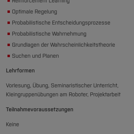
Team und Labore
Reinforcement Learning
Amtliche Bekanntmachungen
Studiengänge
Forschung und Projekte
Familiengerechte Hochschule
Aktuelles
Hochschulbibliothek
Arbeiten im FB G
Optimale Regelung
Notfall-Infos
Studieninteressierte
International
Gleichstellung
Studium
Hochschulkommunikation
Probabilistische Entscheidungsprozesse
BO Shop
Team
Diskriminierungsfreie Hochschule
Fachgruppen
International Office
Probabilistische Wahrnehmung
Service
Vertretungen
Forschung und Entwicklung
Medienzentrum
Wahlen
Grundlagen der Wahrscheinlichkeitstheorie
International
qed-Stiftung
Team
Suchen und Planen
Zentrale Studienberatung
Service
Lehrformen
Vorlesung, Übung, Seminaristischer Unterricht,
Kleingruppenübungen am Roboter, Projektarbeit
Teilnahmevoraussetzungen
Keine