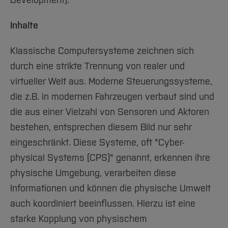
Development).
Team und Labore
Amtliche Bekanntmachungen
Studiengänge
Forschung und Projekte
Familiengerechte Hochschule
Aktuelles
Hochschulbibliothek
Arbeiten im FB G
Notfall-Infos
Studieninteressierte
International
Gleichstellung
Studium
Inhalte
Hochschulkommunikation
BO Shop
Team
Diskriminierungsfreie Hochschule
Fachgruppen
International Office
Klassische Computersysteme zeichnen sich
Service
Vertretungen
Forschung und Entwicklung
Medienzentrum
durch eine strikte Trennung von realer und
Wahlen
International
qed-Stiftung
virtueller Welt aus. Moderne Steuerungssysteme,
Team
Zentrale Studienberatung
die z.B. in modernen Fahrzeugen verbaut sind und
Service
die aus einer Vielzahl von Sensoren und Aktoren
bestehen, entsprechen diesem Bild nur sehr
eingeschränkt. Diese Systeme, oft "Cyber-
physical Systems (CPS)" genannt, erkennen ihre
physische Umgebung, verarbeiten diese
Informationen und können die physische Umwelt
auch koordiniert beeinflussen. Hierzu ist eine
starke Kopplung von physischem