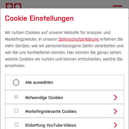
Cookie Einstellungen
Startseite
[...]
Mechatronik und Maschinenbau
Einrichtungen
Lehrveranstaltungen
Wir nutzen Cookies auf unserer Website für Analyse- und
Marketingzwecke. In unserer
Datenschutzerklärung
erfahren Sie
Cyber Physical Systems
mehr darüber, wie wir personenbezogene Daten verarbeiten und
wie Sie uns kontaktieren können. Hier können Sie genau sehen
Campus
Personen
DE
|
EN
Quicklinks
welche Cookies wir nutzen und können entscheiden, welche Sie
Menü aufklappen
annehmen.
Studium
Robotik
Alle auswählen
Studienangebote
Cyber Physical Systems
Forschung & Transfer
Smart Robotics
Notwendige Cookies
Vor dem Studium
Bachelorstudiengänge
Technische Mechanik (Nachhaltige
Profil
Nachhaltigkeit
Lernergebnisse (learning outcomes) /
Masterstudiengänge
Marketingrelevante Cookies
Im Studium
Bewerben & Einschreiben
Entwicklung)
Kompetenzen
Beratung & Förderung
Forschungs- und Transferprofil
Schwerpunkte
Nachhaltigkeit studieren
Bewerbungsportal
International
Nach dem Studium
Studienbüros und Prüfungen
Maschinenelemente (Nachhaltige Entwicklung)
Einbettung YouTube-Videos
Schwerpunkte (FuT)
Förderinformation und Antragsberatung