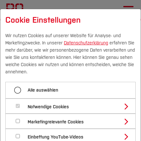
Cookie Einstellungen
Startseite
Fachbereiche
Mechatronik und Maschinenbau
Einrichtungen
Wir nutzen Cookies auf unserer Website für Analyse- und
Marketingzwecke. In unserer
Datenschutzerklärung
erfahren Sie
Lehrveranstaltungen
mehr darüber, wie wir personenbezogene Daten verarbeiten und
wie Sie uns kontaktieren können. Hier können Sie genau sehen
Campus
Personen
DE
|
EN
Quicklinks
welche Cookies wir nutzen und können entscheiden, welche Sie
Menü aufklappen
annehmen.
Studium
Start
Alle auswählen
Studienangebote
Lehrveranstaltungen
Forschung & Transfer
Lehrveranstaltungen
Notwendige Cookies
Vor dem Studium
Bachelorstudiengänge
Aktuelles
Profil
Nachhaltigkeit
Masterstudiengänge
Marketingrelevante Cookies
Im Studium
Bewerben & Einschreiben
Beratung & Förderung
Forschungs- und Transferprofil
Veröffentlichungen
Schwerpunkte
Nachhaltigkeit studieren
Bewerbungsportal
International
Nach dem Studium
Studienbüros und Prüfungen
Einbettung YouTube-Videos
Schwerpunkte (FuT)
Förderinformation und Antragsberatung