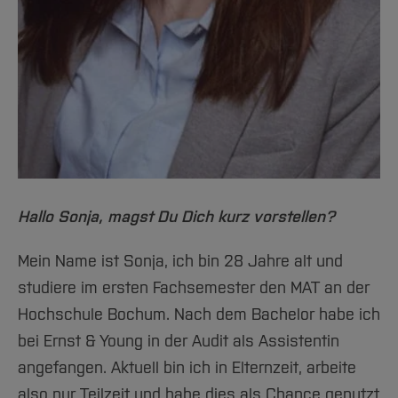
Team und Labore
Amtliche Bekanntmachungen
Studiengänge
Forschung und Projekte
Familiengerechte Hochschule
Aktuelles
Hochschulbibliothek
Arbeiten im FB G
Notfall-Infos
Studieninteressierte
International
Gleichstellung
Studium
Hochschulkommunikation
BO Shop
Team
Diskriminierungsfreie Hochschule
Fachgruppen
International Office
Service
Vertretungen
Forschung und Entwicklung
Medienzentrum
Wahlen
International
qed-Stiftung
Team
Zentrale Studienberatung
Service
Hallo Sonja, magst Du Dich kurz vorstellen?
Mein Name ist Sonja, ich bin 28 Jahre alt und
studiere im ersten Fachsemester den MAT an der
Hochschule Bochum. Nach dem Bachelor habe ich
bei Ernst & Young in der Audit als Assistentin
angefangen. Aktuell bin ich in Elternzeit, arbeite
also nur Teilzeit und habe dies als Chance genutzt