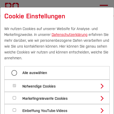
Cookie Einstellungen
Startseite
[...]
Wirtschaft
Studium
MAT
Sonja Hunstock
Wir nutzen Cookies auf unserer Website für Analyse- und
Marketingzwecke. In unserer
Datenschutzerklärung
erfahren Sie
mehr darüber, wie wir personenbezogene Daten verarbeiten und
wie Sie uns kontaktieren können. Hier können Sie genau sehen
Menü aufklappen
Campus
Personen
DE
|
EN
Quicklinks
welche Cookies wir nutzen und können entscheiden, welche Sie
annehmen.
Sonja Hunstock
Studium
Sonja Hunstock, B.A.:
Alle auswählen
Fabian Klement
Studienangebote
Forschung & Transfer
Notwendige Cookies
Zum Zeitpunkt des Interviews im SoSe 2018 ist
Vor dem Studium
Bachelorstudiengänge
Profil
Nachhaltigkeit
Sonja Hunstock, B.A. Studentin des 1.
Masterstudiengänge
Marketingrelevante Cookies
Im Studium
Bewerben & Einschreiben
Beratung & Förderung
Forschungs- und Transferprofil
Fachsemesters.
Schwerpunkte
Nachhaltigkeit studieren
Bewerbungsportal
International
Nach dem Studium
Studienbüros und Prüfungen
Einbettung YouTube-Videos
Schwerpunkte (FuT)
Förderinformation und Antragsberatung