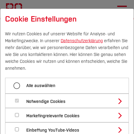
Cookie Einstellungen
Startseite
Forschung & Transfer
Beratung & Förderung
Wir nutzen Cookies auf unserer Website für Analyse- und
Marketingzwecke. In unserer
Datenschutzerklärung
erfahren Sie
Forschungsdatenmanagement
mehr darüber, wie wir personenbezogene Daten verarbeiten und
wie Sie uns kontaktieren können. Hier können Sie genau sehen
Campus
Personen
DE
|
EN
Quicklinks
welche Cookies wir nutzen und können entscheiden, welche Sie
Menü aufklappen
annehmen.
Studium
Förderinformation und Antragsberatung
Alle auswählen
Studienangebote
Forschungsdatenmanagement
Forschung & Transfer
Drittmittelbewirtschaftung
Notwendige Cookies
Vor dem Studium
Bachelorstudiengänge
Forschungsdatenmanagement
Profil
Nachhaltigkeit
Masterstudiengänge
Marketingrelevante Cookies
Im Studium
Bewerben & Einschreiben
Beratung & Förderung
Forschungs- und Transferprofil
Förderung des wissenschaftlichen
Die Wichtigkeit und Bedeutung des Themas
Schwerpunkte
Nachhaltigkeit studieren
Bewerbungsportal
International
Nach dem Studium
Studienbüros und Prüfungen
Nachwuchses
Einbettung YouTube-Videos
Schwerpunkte (FuT)
Förderinformation und Antragsberatung