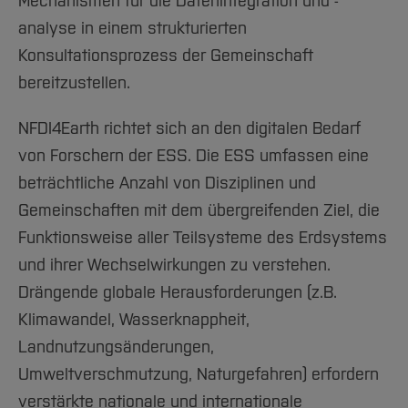
Mechanismen für die Datenintegration und -
Team und Labore
Amtliche Bekanntmachungen
Studiengänge
Forschung und Projekte
Familiengerechte Hochschule
Aktuelles
Hochschulbibliothek
analyse in einem strukturierten
Arbeiten im FB G
Notfall-Infos
Studieninteressierte
International
Gleichstellung
Studium
Hochschulkommunikation
Konsultationsprozess der Gemeinschaft
BO Shop
Team
Diskriminierungsfreie Hochschule
Fachgruppen
International Office
bereitzustellen.
Service
Vertretungen
Forschung und Entwicklung
Medienzentrum
NFDI4Earth richtet sich an den digitalen Bedarf
Wahlen
International
qed-Stiftung
von Forschern der ESS. Die ESS umfassen eine
Team
Zentrale Studienberatung
beträchtliche Anzahl von Disziplinen und
Service
Gemeinschaften mit dem übergreifenden Ziel, die
Funktionsweise aller Teilsysteme des Erdsystems
und ihrer Wechselwirkungen zu verstehen.
Drängende globale Herausforderungen (z.B.
Klimawandel, Wasserknappheit,
Landnutzungsänderungen,
Umweltverschmutzung, Naturgefahren) erfordern
verstärkte nationale und internationale