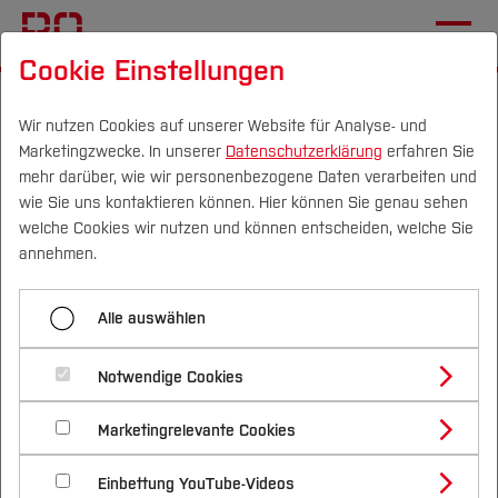
Cookie Einstellungen
Startseite
Fachbereiche
Geodäsie
Forschung und Entwicklung
NFDI4Earth
Wir nutzen Cookies auf unserer Website für Analyse- und
Marketingzwecke. In unserer
Datenschutzerklärung
erfahren Sie
mehr darüber, wie wir personenbezogene Daten verarbeiten und
wie Sie uns kontaktieren können. Hier können Sie genau sehen
Menü aufklappen
Campus
Personen
DE
|
EN
Quicklinks
welche Cookies wir nutzen und können entscheiden, welche Sie
annehmen.
AquaINFRA
Studium
Alle auswählen
NFDI4Earth
DiKomAll
Studienangebote
Forschung & Transfer
KomMonitor
Notwendige Cookies
Ansprechpartner an der Hochschule Bochum:
Vor dem Studium
Bachelorstudiengänge
Profil
Nachhaltigkeit
Prof. Dr. Carsten Keßler
,
Farzaneh Sadeghi
Masterstudiengänge
NFDI4Earth
Marketingrelevante Cookies
Im Studium
Bewerben & Einschreiben
Beratung & Förderung
Forschungs- und Transferprofil
Fördermittelgeber: Deutsche
Schwerpunkte
Nachhaltigkeit studieren
Bewerbungsportal
International
Nach dem Studium
Studienbüros und Prüfungen
RTK-UAV
Einbettung YouTube-Videos
Forschungsgemeinschaft (DFG)
Schwerpunkte (FuT)
Förderinformation und Antragsberatung