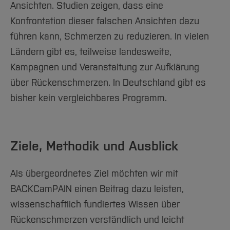
Team und Labore
Amtliche Bekanntmachungen
Studiengänge
Ansichten. Studien zeigen, dass eine
Forschung und Projekte
Familiengerechte Hochschule
Aktuelles
Hochschulbibliothek
Arbeiten im FB G
Konfrontation dieser falschen Ansichten dazu
Notfall-Infos
Studieninteressierte
International
Gleichstellung
Studium
Hochschulkommunikation
führen kann, Schmerzen zu reduzieren. In vielen
BO Shop
Team
Diskriminierungsfreie Hochschule
Fachgruppen
International Office
Ländern gibt es, teilweise landesweite,
Service
Vertretungen
Forschung und Entwicklung
Medienzentrum
Kampagnen und Veranstaltung zur Aufklärung
Wahlen
International
qed-Stiftung
über Rückenschmerzen. In Deutschland gibt es
Team
Zentrale Studienberatung
bisher kein vergleichbares Programm.
Service
Ziele, Methodik und Ausblick
Als übergeordnetes Ziel möchten wir mit
BACKCamPAIN einen Beitrag dazu leisten,
wissenschaftlich fundiertes Wissen über
Rückenschmerzen verständlich und leicht