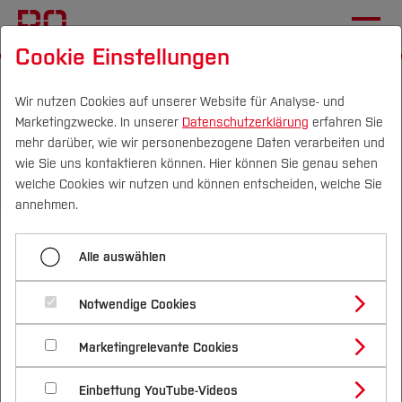
Cookie Einstellungen
Startseite
Forschung & Transfer
Profil
BACKCamPAIN - Studie 2
Wir nutzen Cookies auf unserer Website für Analyse- und
Marketingzwecke. In unserer
Datenschutzerklärung
erfahren Sie
mehr darüber, wie wir personenbezogene Daten verarbeiten und
wie Sie uns kontaktieren können. Hier können Sie genau sehen
Menü aufklappen
Campus
Personen
DE
|
EN
Quicklinks
welche Cookies wir nutzen und können entscheiden, welche Sie
annehmen.
BACKCamPAIN - PhD Research Project on
Studium
Back Pain
BACKCamPAIN –
Alle auswählen
Studienangebote
Forschung & Transfer
BACKCamPAIN - Studie 1
Promotionsprojekt zur
Notwendige Cookies
Vor dem Studium
Bachelorstudiengänge
Aufklärung über
BACKCamPAIN - Studie 2
Profil
Nachhaltigkeit
Masterstudiengänge
Marketingrelevante Cookies
Im Studium
Bewerben & Einschreiben
Rückenschmerzen - Studie
Beratung & Förderung
Forschungs- und Transferprofil
BACKCamPAIN - Studie 3
Schwerpunkte
Nachhaltigkeit studieren
Bewerbungsportal
2
International
Nach dem Studium
Studienbüros und Prüfungen
Einbettung YouTube-Videos
Schwerpunkte (FuT)
Förderinformation und Antragsberatung