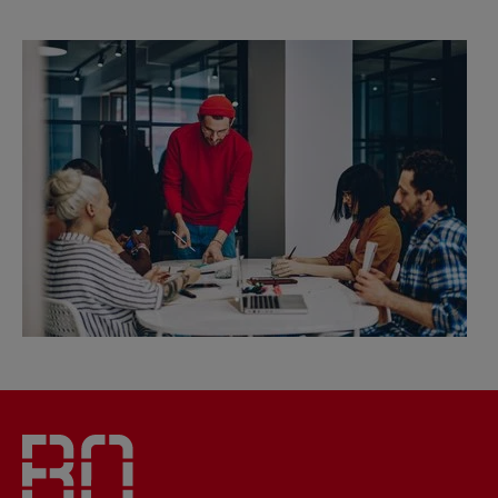
Gründungsidee sein könnte?
Team und Labore
Amtliche Bekanntmachungen
Studiengänge
Forschung und Projekte
Familiengerechte Hochschule
Aktuelles
Hochschulbibliothek
Oder bist Du nicht sicher, ob Deine konkrete
Arbeiten im FB G
Notfall-Infos
Studieninteressierte
International
Gleichstellung
Studium
Hochschulkommunikation
Gründungsidee umsetzbar ist?
BO Shop
Team
Diskriminierungsfreie Hochschule
Fachgruppen
International Office
In einem individuellen Beratungsgespräch
Service
Vertretungen
Forschung und Entwicklung
Medienzentrum
prüfen wir, ob Deine Idee eine echte
Wahlen
International
qed-Stiftung
Geschäftsidee ist und wie sie sich für eine
Team
Zentrale Studienberatung
Gründung eignet.
Service
Beim
Gründungsideen-Check
nehmen wir uns
Zeit für Dich! In einem
individuellen
Beratungsgespräch
analysieren wir, ob Deine
Idee auch ein Business tragen kann und
welche nächsten Schritte unserer Meinung
nach sinnvoll wären.