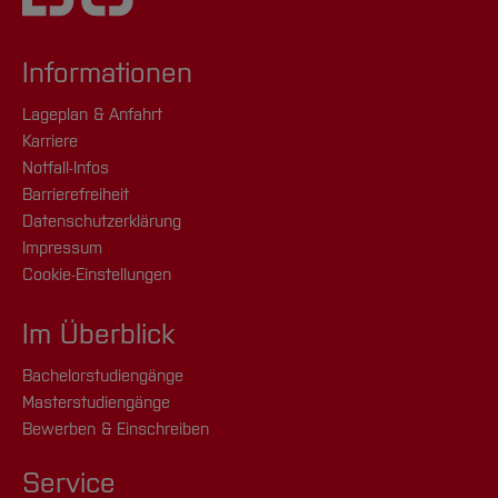
Dein Mehrwert:
✅
Klare Einschätzung
– Wir sagen Dir ehrlich,
Informationen
wie viel Potenzial in Deiner Idee steckt.
✅
Entscheidungshilfe
– Ist eine
Lageplan & Anfahrt
weiterführende Gründungsberatung für Dich
Karriere
sinnvoll?
Notfall-Infos
Barrierefreiheit
✅
Individuelle Empfehlungen
– Wir zeigen Dir,
Datenschutzerklärung
welche nächsten Schritte Du gehen kannst.
Impressum
Cookie-Einstellungen
Mach den ersten Schritt und finde heraus,
was in Deiner Idee steckt!
Im Überblick
Bachelorstudiengänge
Jetzt Termin vereinbaren!
Masterstudiengänge
mailto:gruendung(at)
hs-bochum.de
Bewerben & Einschreiben
Service