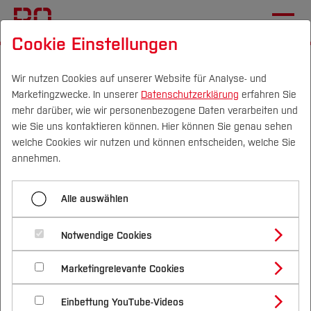
Cookie Einstellungen
Startseite
Forschung & Transfer
Gründung & Start-up
Unsere Angebote
Wir nutzen Cookies auf unserer Website für Analyse- und
Marketingzwecke. In unserer
Datenschutzerklärung
erfahren Sie
Ideenfindung und Konzeption
mehr darüber, wie wir personenbezogene Daten verarbeiten und
wie Sie uns kontaktieren können. Hier können Sie genau sehen
Campus
Personen
DE
|
EN
Quicklinks
welche Cookies wir nutzen und können entscheiden, welche Sie
Menü aufklappen
annehmen.
Studium
Ideenfindung und Konzeption
Alle auswählen
Studienangebote
Forschung & Transfer
Von der Idee zum eigenen
Beratung und Unterstützung
Notwendige Cookies
Vor dem Studium
Bachelorstudiengänge
Business – Lass uns starten! 🚀
Workshops und Qualifizierung
Profil
Nachhaltigkeit
Masterstudiengänge
Marketingrelevante Cookies
Im Studium
Bewerben & Einschreiben
Beratung & Förderung
Forschungs- und Transferprofil
Du bist über ein Problem gestolpert, das du
Prototyping
Schwerpunkte
Nachhaltigkeit studieren
Bewerbungsportal
International
Nach dem Studium
Studienbüros und Prüfungen
Einbettung YouTube-Videos
Schwerpunkte (FuT)
unbedingt lösen möchtest? Oder hast du sogar
Förderinformation und Antragsberatung