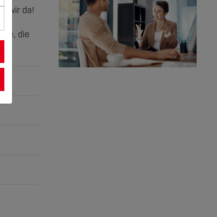
d wir da!
lfe, die
eln,
dung –
r,
n
en
rblick zu
der
nd wie
wer sein
 der
ahe