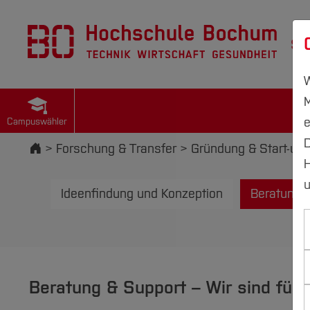
St
W
M
e
Campuswähler
D
Startseite
Forschung & Transfer
Gründung & Start-up
H
u
Ideenfindung und Konzeption
Beratung 
Beratung & Support – Wir sind für d