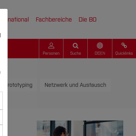
nternational
Fachbereiche
Die BO
d
Personen
Suche
DE
|
EN
Quicklinks
n
Prototyping
Netzwerk und Austausch