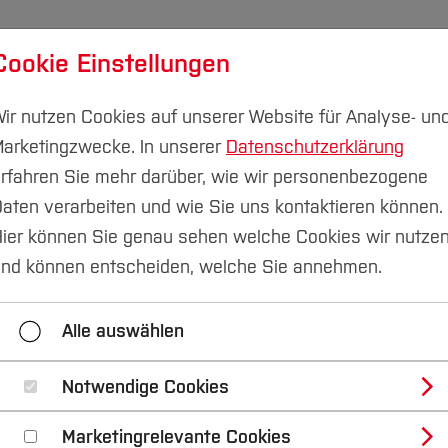
Cookie Einstellungen
udium
Forschung & Transfer
Nachhaltigkeit
I
ir nutzen Cookies auf unserer Website für Analyse- un
arketingzwecke. In unserer
Datenschutzerklärung
rfahren Sie mehr darüber, wie wir personenbezogene
aten verarbeiten und wie Sie uns kontaktieren können.
Unsere Angebote
Beratung und Unterstützung
ier können Sie genau sehen welche Cookies wir nutze
nd können entscheiden, welche Sie annehmen.
und Unterstützung
Workshops und Qualifizierung
Alle auswählen
Notwendige Cookies
ich da!
Marketingrelevante Cookies