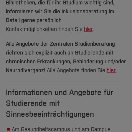
Team und Labore
Amtliche Bekanntmachungen
Bibliotheken, die für ihr Studium wichtig sind,
Studiengänge
Forschung und Projekte
Familiengerechte Hochschule
Aktuelles
Hochschulbibliothek
Arbeiten im FB G
informieren wir Sie die Inklusionsberatung im
Notfall-Infos
Studieninteressierte
International
Gleichstellung
Studium
Hochschulkommunikation
Detail gerne persönlich
BO Shop
Team
Diskriminierungsfreie Hochschule
Fachgruppen
International Office
Kontaktmöglichkeiten finden Sie
hier
.
Service
Vertretungen
Forschung und Entwicklung
Medienzentrum
Alle Angebote der Zentralen Studienberatung
Wahlen
International
qed-Stiftung
richten sich explizit auch an Studierende mit
Team
Zentrale Studienberatung
chronischen Erkrankungen, Behinderung und/oder
Service
Neurodivergenz!
Alle Angebote finden Sie
hier.
Informationen und Angebote für
Studierende mit
Sinnesbeeinträchtigungen
Am Gesundheitscampus und am Campus