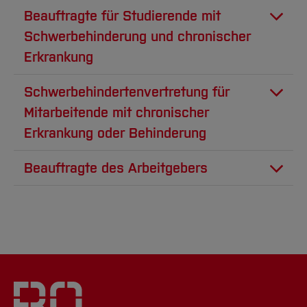
Beauftragte für Studierende mit
Schwerbehinderung und chronischer
Erkrankung
Schwerbehindertenvertretung für
Mitarbeitende mit chronischer
Erkrankung oder Behinderung
Beauftragte des Arbeitgebers
Benjamin
Maren Daniel
Die Beauftragten des
Thomas
Dezernat 4
Arbeitgebers sind dafür
Dezernat 4
Gesundheitscampu
zuständig, die Inklusion von
Wiebke
Benjamin
Zentralcampus
Raum: 1316
Menschen mit Behinderungen in
Hoppstädter
Thomas
Bochum
+49 234
der Hochschule zu fördern und
Raum: C 0-05a