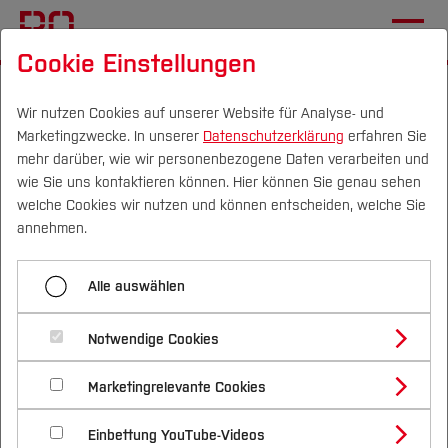
Cookie Einstellungen
Startseite
[...]
Wichtige Einrichtungen
Zentrale Studienberatung
Inklusionsberatung
Wir nutzen Cookies auf unserer Website für Analyse- und
Marketingzwecke. In unserer
Datenschutzerklärung
erfahren Sie
Inklusive Hochschule
mehr darüber, wie wir personenbezogene Daten verarbeiten und
wie Sie uns kontaktieren können. Hier können Sie genau sehen
Campus
Personen
DE
|
EN
Quicklinks
welche Cookies wir nutzen und können entscheiden, welche Sie
Menü aufklappen
annehmen.
Studium
Beratung vor dem Studium
Alle auswählen
Studienangebote
Inklusive Hochschule
Forschung & Transfer
Beratung im Studium
Notwendige Cookies
Vor dem Studium
Bachelorstudiengänge
Inklusive Hochschule
Profil
Nachhaltigkeit
Masterstudiengänge
Marketingrelevante Cookies
Im Studium
Bewerben & Einschreiben
Informationen und Angebote für
Beratung & Förderung
Forschungs- und Transferprofil
Studi-Netzwerke
Schwerpunkte
Nachhaltigkeit studieren
Bewerbungsportal
International
Nach dem Studium
Studienbüros und Prüfungen
Studierende mit Mobilitäts- und
Einbettung YouTube-Videos
Schwerpunkte (FuT)
Förderinformation und Antragsberatung