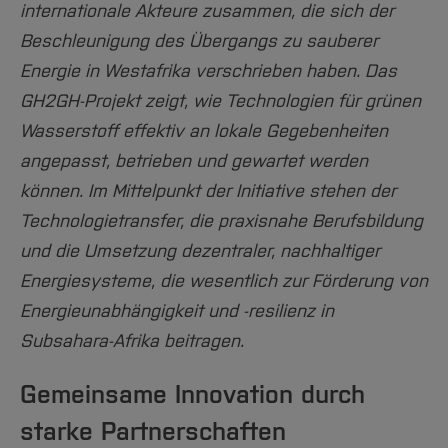
Team und Labore
Amtliche Bekanntmachungen
Studiengänge
Forschung und Projekte
internationale Akteure zusammen, die sich der
Familiengerechte Hochschule
Aktuelles
Hochschulbibliothek
Arbeiten im FB G
Beschleunigung des Übergangs zu sauberer
Notfall-Infos
Studieninteressierte
International
Gleichstellung
Studium
Hochschulkommunikation
Energie in Westafrika verschrieben haben. Das
BO Shop
Team
Diskriminierungsfreie Hochschule
Fachgruppen
International Office
GH2GH-Projekt zeigt, wie Technologien für grünen
Service
Vertretungen
Forschung und Entwicklung
Medienzentrum
Wasserstoff effektiv an lokale Gegebenheiten
Wahlen
International
qed-Stiftung
angepasst, betrieben und gewartet werden
Team
Zentrale Studienberatung
können. Im Mittelpunkt der Initiative stehen der
Service
Technologietransfer, die praxisnahe Berufsbildung
und die Umsetzung dezentraler, nachhaltiger
Energiesysteme, die wesentlich zur Förderung von
Energieunabhängigkeit und -resilienz in
Subsahara-Afrika beitragen.
Gemeinsame Innovation durch
starke Partnerschaften