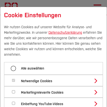
Cookie Einstellungen
Startseite
[...]
Elektrotechnik und Informatik
Fachgebiete
Wir nutzen Cookies auf unserer Website für Analyse- und
Marketingzwecke. In unserer
Datenschutzerklärung
erfahren Sie
Labor für Nachhaltigkeit in der Technik
mehr darüber, wie wir personenbezogene Daten verarbeiten und
Aktuelles
wie Sie uns kontaktieren können. Hier können Sie genau sehen
Campus
Personen
DE
|
EN
Quicklinks
welche Cookies wir nutzen und können entscheiden, welche Sie
GH2GH auf der WACEE
annehmen.
2025: Grüner Wasserstoff
Studium
Alle auswählen
für Subsahara-Afrika
Studienangebote
Forschung & Transfer
Notwendige Cookies
Vor dem Studium
Bachelorstudiengänge
Profil
Nachhaltigkeit
Masterstudiengänge
Marketingrelevante Cookies
Im Studium
Bewerben & Einschreiben
Beratung & Förderung
Forschungs- und Transferprofil
Schwerpunkte
Nachhaltigkeit studieren
Bewerbungsportal
International
Nach dem Studium
Studienbüros und Prüfungen
Einbettung YouTube-Videos
Schwerpunkte (FuT)
Förderinformation und Antragsberatung