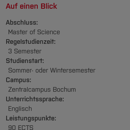
Team und Labore
Amtliche Bekanntmachungen
Studiengänge
Forschung und Projekte
Familiengerechte Hochschule
Aktuelles
Auf einen Blick
Hochschulbibliothek
Arbeiten im FB G
Notfall-Infos
Studieninteressierte
International
Gleichstellung
Studium
Hochschulkommunikation
Abschluss:
BO Shop
Team
Diskriminierungsfreie Hochschule
Fachgruppen
International Office
Master of Science
Service
Vertretungen
Forschung und Entwicklung
Medienzentrum
Regelstudienzeit:
Wahlen
International
qed-Stiftung
3 Semester
Team
Zentrale Studienberatung
Studienstart:
Service
Sommer- oder Wintersemester
Campus:
Zentralcampus Bochum
Unterrichtssprache:
Englisch
Leistungspunkte:
90 ECTS