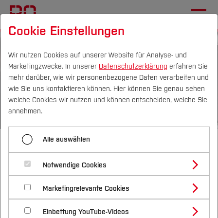
Cookie Einstellungen
Wir nutzen Cookies auf unserer Website für Analyse- und
Marketingzwecke. In unserer
Datenschutzerklärung
erfahren Sie
mehr darüber, wie wir personenbezogene Daten verarbeiten und
wie Sie uns kontaktieren können. Hier können Sie genau sehen
Campus
Personen
DE
|
EN
Quicklinks
welche Cookies wir nutzen und können entscheiden, welche Sie
annehmen.
©
Bildn
Studium
Alle auswählen
Master of Science
Studienangebote
Forschung & Transfer
Mechanical
Notwendige Cookies
Vor dem Studium
Bachelorstudiengänge
Profil
Nachhaltigkeit
Masterstudiengänge
Marketingrelevante Cookies
Im Studium
Bewerben & Einschreiben
Engineering
Beratung & Förderung
Forschungs- und Transferprofil
Schwerpunkte
Nachhaltigkeit studieren
Bewerbungsportal
International
Nach dem Studium
Studienbüros und Prüfungen
Einbettung YouTube-Videos
Schwerpunkte (FuT)
Förderinformation und Antragsberatung