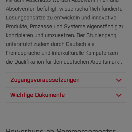
Mit dem Abschluss werden Absolventinnen und
Absolventen befähigt, wissenschaftlich fundierte
Lösungsansätze zu entwickeln und innovative
Produkte, Prozesse und Systeme eigenständig zu
konzipieren und umzusetzen. Der Studiengang
unterstützt zudem durch Deutsch als
Fremdsprache und interkulturelle Kompetenzen
die Qualifikation für den deutschen Arbeitsmarkt.
Zugangsvoraussetzungen
Voraussetzung für die Aufnahme des
Wichtige Dokumente
Studiums ist ein erster berufsqualifizierender
Abschluss mit der Gesamtnote
2,5 oder
PDF
802 KB
Examination regulations 2026:
besser
oder dem
ECTS Grade B oder besser
Mechanical Engineering International
in den Fachrichtungen:
Bewerbung ab Sommersemester