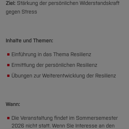
Team und Labore
Amtliche Bekanntmachungen
Studiengänge
Ziel:
Stärkung der persönlichen Widerstandskraft
Forschung und Projekte
Familiengerechte Hochschule
Aktuelles
Hochschulbibliothek
Arbeiten im FB G
gegen Stress
Notfall-Infos
Studieninteressierte
International
Gleichstellung
Studium
Hochschulkommunikation
BO Shop
Team
Diskriminierungsfreie Hochschule
Fachgruppen
International Office
Service
Vertretungen
Forschung und Entwicklung
Medienzentrum
Inhalte und Themen:
Wahlen
International
qed-Stiftung
Team
Zentrale Studienberatung
Einführung in das Thema Resilienz
Service
Ermittlung der persönlichen Resilienz
Übungen zur Weiterentwicklung der Resilienz
Wann:
Die Veranstaltung findet im Sommersemester
2026 nicht statt. Wenn Sie Interesse an den