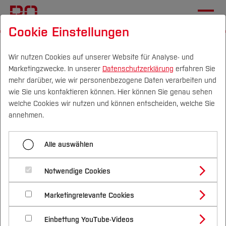
Cookie Einstellungen
Startseite
[...]
Im Studium
Workshops und Seminare
Veranstaltungen Zeitmanagement und Umgang
Wir nutzen Cookies auf unserer Website für Analyse- und
Marketingzwecke. In unserer
Datenschutzerklärung
erfahren Sie
mit Stress
mehr darüber, wie wir personenbezogene Daten verarbeiten und
Resilienz-Training
wie Sie uns kontaktieren können. Hier können Sie genau sehen
Campus
Personen
DE
|
EN
Quicklinks
welche Cookies wir nutzen und können entscheiden, welche Sie
annehmen.
Menü aufklappen
Studium
Alle auswählen
Resilienz-Training
Studienangebote
Forschung & Transfer
Resilienz – Stärken entdecken,
Notwendige Cookies
Umgang mit schwierigen Situationen
Vor dem Studium
Bachelorstudiengänge
Profil
Nachhaltigkeit
nutzen und weiterentwickeln
Masterstudiengänge
Marketingrelevante Cookies
Im Studium
Bewerben & Einschreiben
Umgang mit Nervosität
Beratung & Förderung
Forschungs- und Transferprofil
Schwerpunkte
Nachhaltigkeit studieren
Bewerbungsportal
International
Nach dem Studium
Studienbüros und Prüfungen
Einbettung YouTube-Videos
Zeitmanagement
Schwerpunkte (FuT)
Förderinformation und Antragsberatung