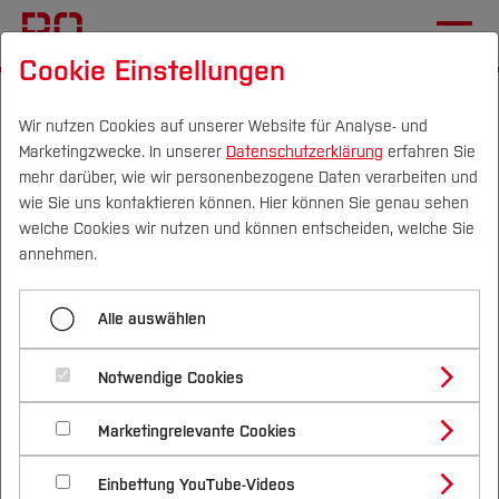
Cookie Einstellungen
Startseite
[...]
Im Studium
Workshops und Seminare
Veranstaltungen Zeitmanagement und Umgang
Wir nutzen Cookies auf unserer Website für Analyse- und
Marketingzwecke. In unserer
Datenschutzerklärung
erfahren Sie
mit Stress
mehr darüber, wie wir personenbezogene Daten verarbeiten und
Umgang mit Nervosität
wie Sie uns kontaktieren können. Hier können Sie genau sehen
Campus
Personen
DE
|
EN
Quicklinks
welche Cookies wir nutzen und können entscheiden, welche Sie
annehmen.
Menü aufklappen
Studium
Alle auswählen
Resilienz-Training
Studienangebote
Forschung & Transfer
Notwendige Cookies
Umgang mit Nervosität
Umgang mit schwierigen Situationen
Vor dem Studium
Bachelorstudiengänge
Profil
Nachhaltigkeit
Masterstudiengänge
Marketingrelevante Cookies
Im Studium
Bewerben & Einschreiben
Umgang mit Nervosität
Beratung & Förderung
Forschungs- und Transferprofil
Schwerpunkte
Nachhaltigkeit studieren
Bewerbungsportal
International
Nach dem Studium
Studienbüros und Prüfungen
Einbettung YouTube-Videos
Zeitmanagement
Schwerpunkte (FuT)
Förderinformation und Antragsberatung