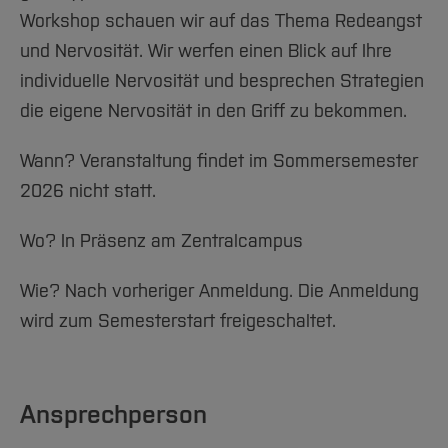
Team und Labore
Amtliche Bekanntmachungen
Studiengänge
Forschung und Projekte
Familiengerechte Hochschule
Aktuelles
Hochschulbibliothek
Workshop schauen wir auf das Thema Redeangst
Arbeiten im FB G
Notfall-Infos
Studieninteressierte
International
Gleichstellung
Studium
und Nervosität. Wir werfen einen Blick auf Ihre
Hochschulkommunikation
BO Shop
Team
Diskriminierungsfreie Hochschule
individuelle Nervosität und besprechen Strategien
Fachgruppen
International Office
die eigene Nervosität in den Griff zu bekommen.
Service
Vertretungen
Forschung und Entwicklung
Medienzentrum
Wahlen
International
qed-Stiftung
Wann? Veranstaltung findet im Sommersemester
Team
Zentrale Studienberatung
2026 nicht statt.
Service
Wo? In Präsenz am Zentralcampus
Wie? Nach vorheriger Anmeldung. Die Anmeldung
wird zum Semesterstart freigeschaltet.
Ansprechperson