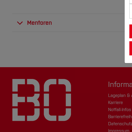
Mentoren
Prof. Dr.-Ing.
Inform
Friedbert
Sascha Rolle
Pautzke
Lageplan & 
Karriere
Notfall-Infos
Barrierefreih
Datenschutz
Impressum