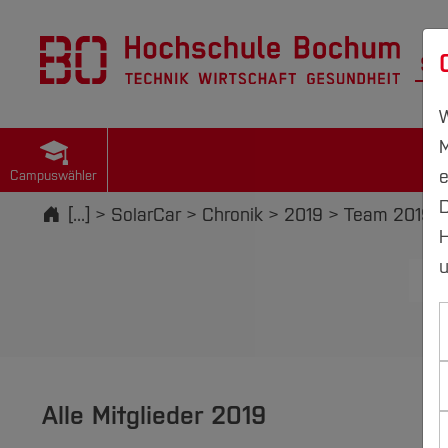
St
W
M
e
Campuswähler
D
Startseite
[...]
SolarCar
Chronik
2019
Team 2019
H
u
Wo
Alle Mitglieder 2019