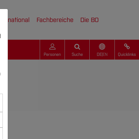
nternational
Fachbereiche
Die BO
d
Personen
Suche
DE
|
EN
Quicklinks
n
19