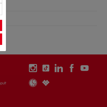
Andre Buss
Christopher
Christopher
Jakob
Kowsari
pult