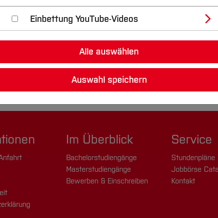
Einbettung YouTube-Videos
Teammitglieder
Alle auswählen
Auswahl speichern
Alessandra
ationen
Im Überblick
Service
Schuhmann
Anfahrt
Bachelorstudiengänge
Stundenpläne
Masterstudiengänge
Jobbörse Cata
[Inhalt zuklappen]
Bewerben & Einschreiben
Kontakt
eit
erklärung