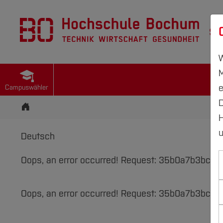
St
W
M
e
Campuswähler
D
Startseite
H
u
Deutsch
Oops, an error occurred! Request: 35b0a7b3bc62
Oops, an error occurred! Request: 35b0a7b3bc62