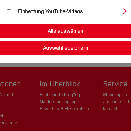
Einbettung YouTube-Videos
Alle auswählen
Auswahl speichern
ationen
Im Überblick
Service
Anfahrt
Bachelorstudiengänge
Stundenpläne
Masterstudiengänge
Jobbörse Cata
Bewerben & Einschreiben
Kontakt
eit
erklärung