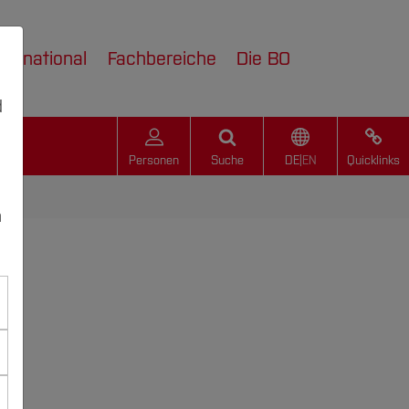
nternational
Fachbereiche
Die BO
d
Personen
Suche
DE
|
EN
Quicklinks
n