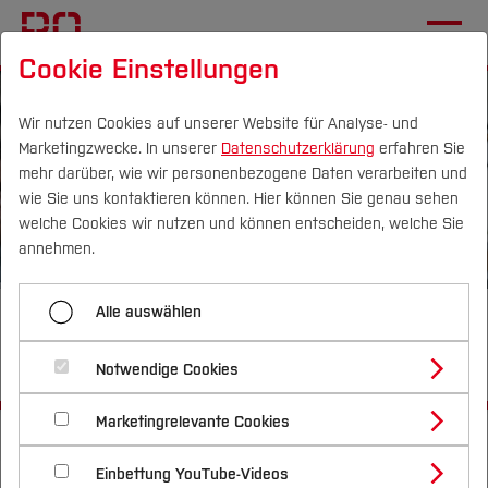
Cookie Einstellungen
Wir nutzen Cookies auf unserer Website für Analyse- und
Marketingzwecke. In unserer
Datenschutzerklärung
erfahren Sie
mehr darüber, wie wir personenbezogene Daten verarbeiten und
wie Sie uns kontaktieren können. Hier können Sie genau sehen
Campus
Personen
DE
|
EN
Quicklinks
welche Cookies wir nutzen und können entscheiden, welche Sie
annehmen.
Studium
Alle auswählen
Auf der Suche nach
Studienangebote
Forschung & Transfer
unbegrenzten Möglichkeiten?
Notwendige Cookies
Vor dem Studium
Bachelorstudiengänge
Profil
Nachhaltigkeit
Masterstudiengänge
Marketingrelevante Cookies
Im Studium
Bewerben & Einschreiben
Startseite
Studium
Studienangebote
Beratung & Förderung
Forschungs- und Transferprofil
Schwerpunkte
Nachhaltigkeit studieren
Bewerbungsportal
International
Nach dem Studium
Studienbüros und Prüfungen
Einbettung YouTube-Videos
Schwerpunkte (FuT)
Förderinformation und Antragsberatung