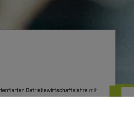
rientierten Betriebswirtschaftslehre
mit