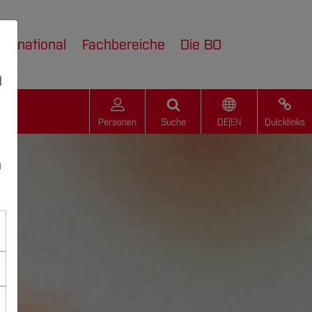
nternational
Fachbereiche
Die BO
d
Personen
Suche
DE
|
EN
Quicklinks
n