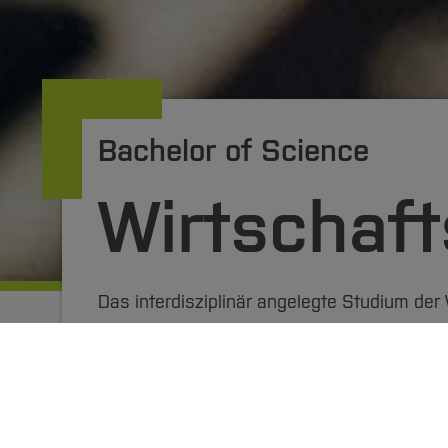
Bachelor of Science
Wirtschaft
Das interdisziplinär angelegte Studium der 
der
angewandten Informatik
.