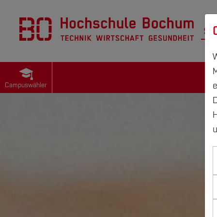
St
W
M
e
Campuswähler
D
H
u