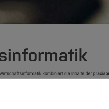
sinformatik
Wirtschaftsinformatik kombiniert die Inhalte der
praxiso