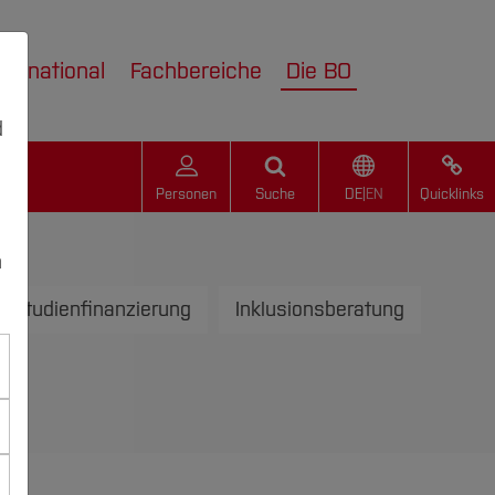
nternational
Fachbereiche
Die BO
d
Personen
Suche
DE
|
EN
Quicklinks
n
Studienfinanzierung
Inklusionsberatung