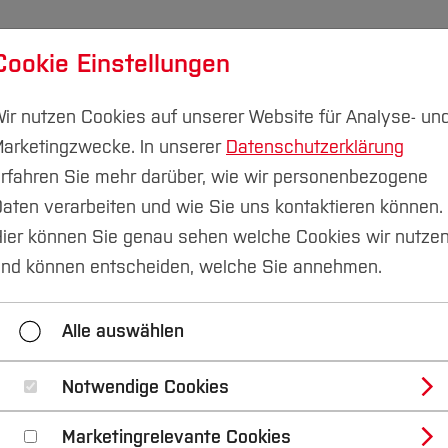
Cookie Einstellungen
udium
Forschung & Transfer
Nachhaltigkeit
I
ir nutzen Cookies auf unserer Website für Analyse- un
arketingzwecke. In unserer
Datenschutzerklärung
rfahren Sie mehr darüber, wie wir personenbezogene
aten verarbeiten und wie Sie uns kontaktieren können.
tudienberatung
Psychosoziale Beratung
ier können Sie genau sehen welche Cookies wir nutze
nd können entscheiden, welche Sie annehmen.
couting
Im Studium
Psychosoziale Beratung
Alle auswählen
Beratung und Kontakt
Über uns
Notwendige Cookies
Marketingrelevante Cookies