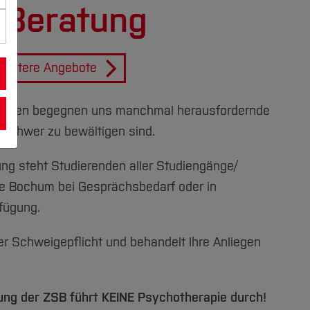
 Beratung
Weitere Angebote
tleben begegnen uns manchmal herausfordernde
ur schwer zu bewältigen sind.
ng steht Studierenden aller Studiengänge/
e Bochum bei Gesprächsbedarf oder in
rfügung.
der Schweigepflicht und behandelt Ihre Anliegen
ung der ZSB führt KEINE Psychotherapie durch!