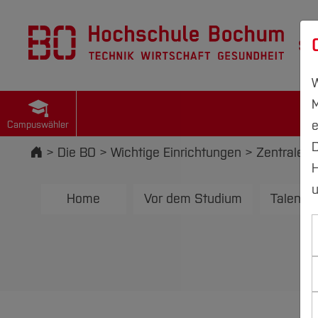
St
W
M
e
Campuswähler
D
Startseite
Die BO
Wichtige Einrichtungen
Zentrale S
H
u
Home
Vor dem Studium
Talents