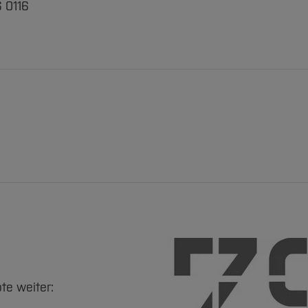
6 0116
te weiter: