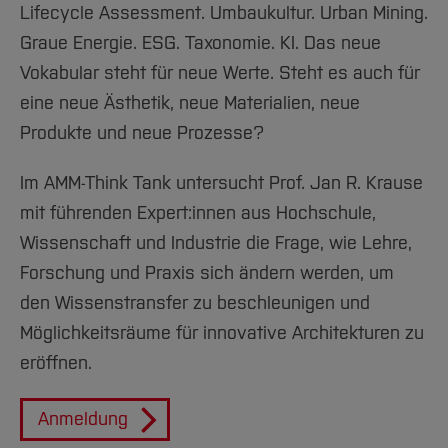
Team und Labore
Amtliche Bekanntmachungen
Studiengänge
Forschung und Projekte
Lifecycle Assessment. Umbaukultur. Urban Mining.
Familiengerechte Hochschule
Aktuelles
Hochschulbibliothek
Arbeiten im FB G
Notfall-Infos
Graue Energie. ESG. Taxonomie. KI. Das neue
Studieninteressierte
International
Gleichstellung
Studium
Hochschulkommunikation
Vokabular steht für neue Werte. Steht es auch für
BO Shop
Team
Diskriminierungsfreie Hochschule
Fachgruppen
International Office
eine neue Ästhetik, neue Materialien, neue
Service
Vertretungen
Forschung und Entwicklung
Medienzentrum
Produkte und neue Prozesse?
Wahlen
International
qed-Stiftung
Im AMM-Think Tank untersucht Prof. Jan R. Krause
Team
Zentrale Studienberatung
mit führenden Expert:innen aus Hochschule,
Service
Wissenschaft und Industrie die Frage, wie Lehre,
Forschung und Praxis sich ändern werden, um
den Wissenstransfer zu beschleunigen und
Möglichkeitsräume für innovative Architekturen zu
eröffnen.
Anmeldung