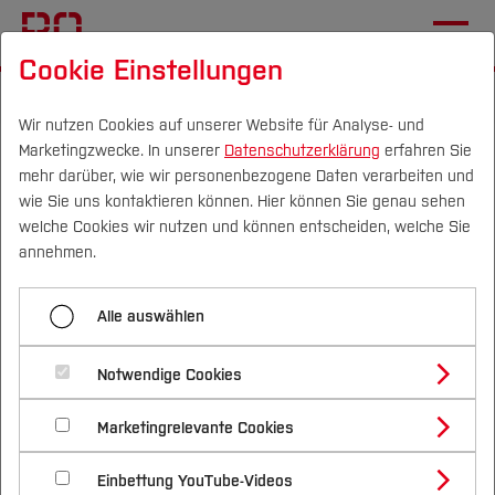
Cookie Einstellungen
Startseite
Die BO
Informationen
Veranstaltungen
Wir nutzen Cookies auf unserer Website für Analyse- und
Marketingzwecke. In unserer
Datenschutzerklärung
erfahren Sie
AMM-Think Tank -
mehr darüber, wie wir personenbezogene Daten verarbeiten und
„Stoffwechsel –
wie Sie uns kontaktieren können. Hier können Sie genau sehen
Campus
Personen
DE
|
EN
Quicklinks
welche Cookies wir nutzen und können entscheiden, welche Sie
Materialwende in der
annehmen.
Architektur
Studium
Alle auswählen
31.08.2023, 18:00 Uhr - 20:30 Uhr
Architektur (FB
Studienangebote
Forschung & Transfer
A)
Termin speichern (.ics)
Notwendige Cookies
Vor dem Studium
Bachelorstudiengänge
Profil
Nachhaltigkeit
Masterstudiengänge
Ort:
Hochschule Bochum, H-Gebäude [Am
Marketingrelevante Cookies
Im Studium
Bewerben & Einschreiben
Beratung & Förderung
Forschungs- und Transferprofil
Hochschulcampus 1, 44801 Bochum]
Schwerpunkte
Nachhaltigkeit studieren
Bewerbungsportal
International
Nach dem Studium
Studienbüros und Prüfungen
Einbettung YouTube-Videos
Schwerpunkte (FuT)
Förderinformation und Antragsberatung