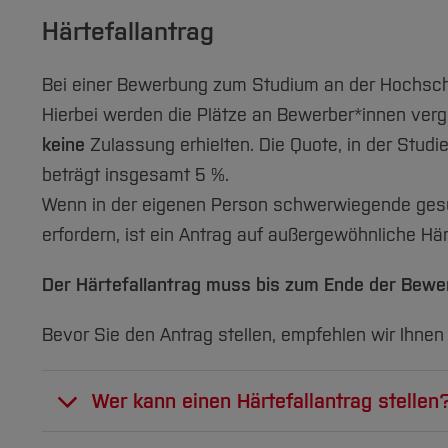
Härtefallantrag
Bei einer Bewerbung zum Studium an der Hochschul
Hierbei werden die Plätze an Bewerber*innen ver
keine
Zulassung erhielten. Die Quote, in der Stu
beträgt insgesamt 5 %.
Wenn in der eigenen Person schwerwiegende gesund
erfordern, ist ein Antrag auf außergewöhnliche Här
Der Härtefallantrag muss bis zum Ende der Bewe
Bevor Sie den Antrag stellen, empfehlen wir Ihnen
Wer kann einen Härtefallantrag stellen
Nicht jede Beeinträchtigung, mag sie auch a