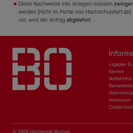
Diese Nachweise inkl. Anlagen müssen
zwingen
werden (nicht im Portal von Hochschulstart.de)
vor, wird der Antrag
abgelehnt
.
Inform
Lageplan & 
Karriere
Notfall-Infos
Barrierefreih
Datenschutz
Impressum
Cookie-Einst
© 2026 Hochschule Bochum