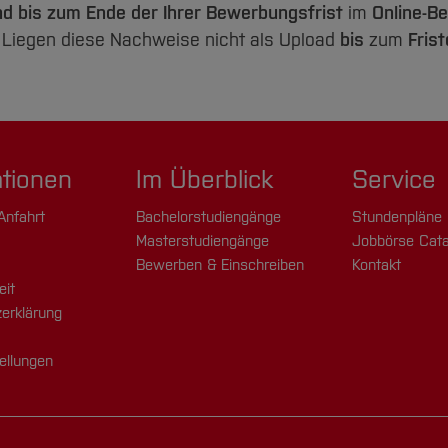
d bis zum Ende der Ihrer Bewerbungsfrist
im
Online-B
. Liegen diese Nachweise nicht als Upload
bis
zum
Fris
ationen
Im Überblick
Service
Anfahrt
Bachelorstudiengänge
Stundenpläne
Masterstudiengänge
Jobbörse Cata
Bewerben & Einschreiben
Kontakt
eit
erklärung
ellungen