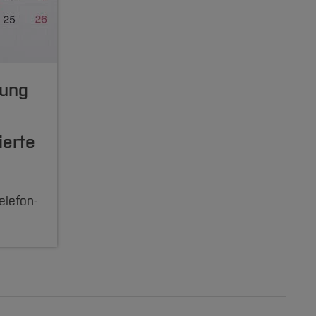
rung
ierte
elefon-