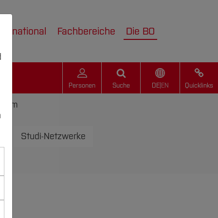
nternational
Fachbereiche
Die BO
d
Personen
Suche
DE
|
EN
Quicklinks
udium
n
e
Studi-Netzwerke