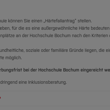
e können Sie einen „Härtefallantrag“ stellen.
geben, für die es eine außergewöhnliche Härte bedeute
dienplätze an der Hochschule Bochum nach den Kriterie
heitliche, soziale oder familiäre Gründe liegen, die e
te möglich.
rbungsfrist bei der Hochschule Bochum eingereicht we
 dringend eine Inklusionsberatung.
?
ls hart empfunden werden, rechtfertigt eine Zulassung a