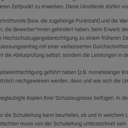
en Zeitpunkt zu erwerben. Diese Umstände dürfen von I
nzelnen Kriterien, die in der jeweiligen Nummer genann
chnittsnote (bzw. die zugehörige Punktzahl) und die War
, die Bewerber*innen gehindert haben, beim Erwerb der
f und Behandlungsmöglichkeiten der Erkrankung sowie
e Hochschulzugangsberechtigung zu einem früheren Zei
für medizinische Laien nachvollziehbar sein. Als zusätz
lassungsantrag mit einer verbesserten Durchschnittsno
ngsbescheid des Versorgungsamtes, der Ausmusterung
cht die Abiturprüfung selbst, sondern die Leistungen in
sbeeinträchtigung geführt haben (z.B. monatelanger Kra
sätzlich nachgewiesen werden, dass und wie sich die Um
glaubigte Kopien Ihrer Schulzeugnisse beifügen. In de
 nur die Schulleitung kann beurteilen, ob und in welche
tachten muss von der Schulleitung unterzeichnet sein