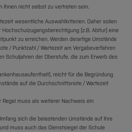
hnen nicht selbst zu vertreten sein.
t sind, hinreichend Stellung genommen werden.
tezeit wesentliche Auswahlkriterien. Daher sollen
 Hochschulzugangsberechtigung (z.B. Abitur) eine
 eine Prognose über den weiteren
tpunkt zu erreichen. Werden derartige Umstände
liche Nachweise sind z. B. der
te / Punktzahl / Wartezeit am Vergabeverfahren
sbescheid der Bundeswehr geeignet.
 den Schuljahren der Oberstufe, die zum Erwerb des
[Inhalt zuklappen]
nkenhausaufenthalt), reicht für die Begründung
stände auf die Durchschnittsnote / Wartezeit
r Regel muss als weiterer Nachweis ein
m Umfang sich die belastenden Umstände auf Ihre
 und muss auch das Dienstsiegel der Schule