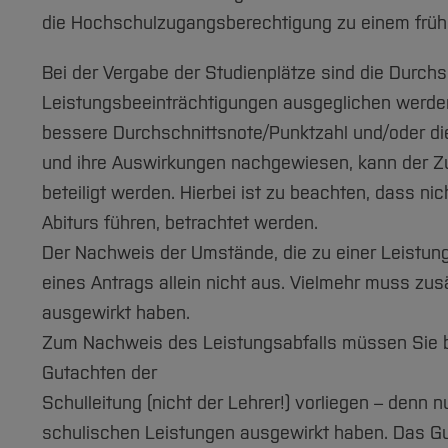
die Hochschulzugangsberechtigung zu einem früher
Zu Nummern 1.- .6:
Im fachärztlichen Gutachten muss zu den ei
Bei der Vergabe der Studienplätze sind die Durchs
Das Gutachten soll
Leistungsbeeinträchtigungen ausgeglichen werden
Aussagen über Entstehung, Schwere, Verlau
bessere Durchschnittsnote/Punktzahl und/oder di
Krankheitsverlauf enthalten. Es sollte auch 
und ihre Auswirkungen nachgewiesen, kann der Zu
Schwerbehindertenausweis, der Feststellu
beteiligt werden. Hierbei ist zu beachten, dass ni
Abiturs führen, betrachtet werden.
Der Nachweis der Umstände, die zu einer Leistung
eines Antrags allein nicht aus. Vielmehr muss zu
ausgewirkt haben.
Zum Nachweis des Leistungsabfalls müssen Sie be
Gutachten der
Schulleitung (nicht der Lehrer!) vorliegen – denn
schulischen Leistungen ausgewirkt haben. Das Gu