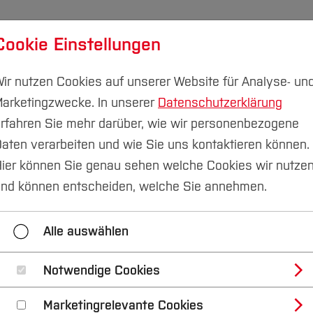
Cookie Einstellungen
udium
Forschung & Transfer
Nachhaltigkeit
I
ir nutzen Cookies auf unserer Website für Analyse- un
arketingzwecke. In unserer
Datenschutzerklärung
rfahren Sie mehr darüber, wie wir personenbezogene
aten verarbeiten und wie Sie uns kontaktieren können.
nberatung
Inklusionsberatung
Beratung vor dem St
ier können Sie genau sehen welche Cookies wir nutze
nd können entscheiden, welche Sie annehmen.
dium
Beratung im Studium
Inklusive Hochschul
Alle auswählen
Notwendige Cookies
 Studium
Marketingrelevante Cookies