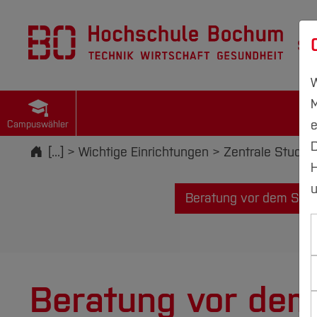
St
W
M
e
Campuswähler
D
Startseite
[...]
Wichtige Einrichtungen
Zentrale Studie
H
u
Beratung vor dem Stu
Beratung vor dem