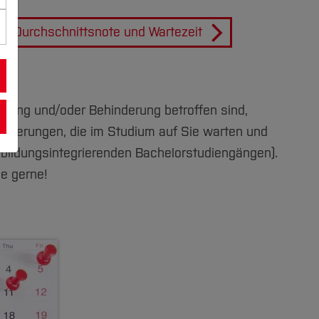
er Durchschnittsnote und Wartezeit
nkung und/oder Behinderung betroffen sind,
forderungen, die im Studium auf Sie warten und
sbildungsintegrierenden Bachelorstudiengängen).
ie gerne!