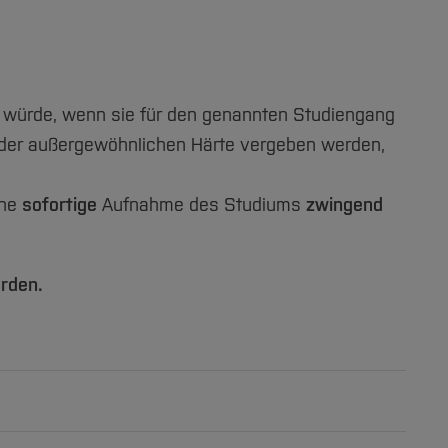
n würde, wenn sie für den genannten Studiengang
n der außergewöhnlichen Härte vergeben werden,
ine
sofortige
Aufnahme des Studiums
zwingend
rden.
ls Härtefall. Vielmehr müssen in Ihrer Person so