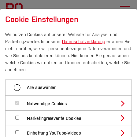
Cookie Einstellungen
Startseite
[...]
Wichtige Einrichtungen
Zentrale Studienberatung
Wir nutzen Cookies auf unserer Website für Analyse- und
Marketingzwecke. In unserer
Datenschutzerklärung
erfahren Sie
Psychosoziale Beratung
mehr darüber, wie wir personenbezogene Daten verarbeiten und
Externe Beratungsangebote
wie Sie uns kontaktieren können. Hier können Sie genau sehen
Campus
Personen
DE
|
EN
Quicklinks
welche Cookies wir nutzen und können entscheiden, welche Sie
annehmen.
Menü aufklappen
Studium
Alle auswählen
Individuelle Beratung
Studienangebote
Forschung & Transfer
Wo kann ich Hilfe in einer
Notwendige Cookies
Gruppenangebote
Vor dem Studium
Bachelorstudiengänge
Profil
Nachhaltigkeit
Krise finden?
Masterstudiengänge
Marketingrelevante Cookies
Im Studium
Bewerben & Einschreiben
Selbstlernkurse
Beratung & Förderung
Forschungs- und Transferprofil
Schwerpunkte
Nachhaltigkeit studieren
Bewerbungsportal
International
Nach dem Studium
Studienbüros und Prüfungen
Allgemeine Krisenhilfe
Einbettung YouTube-Videos
Externe Beratungsangebote
Schwerpunkte (FuT)
Förderinformation und Antragsberatung