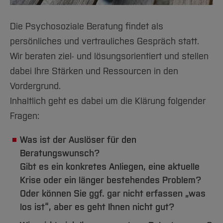
Team und Labore
Amtliche Bekanntmachungen
Studiengänge
Forschung und Projekte
Familiengerechte Hochschule
Aktuelles
Hochschulbibliothek
Arbeiten im FB G
Notfall-Infos
Studieninteressierte
International
Gleichstellung
Studium
Hochschulkommunikation
Die Psychosoziale Beratung findet als
BO Shop
Team
Diskriminierungsfreie Hochschule
persönliches und vertrauliches Gespräch statt.
Fachgruppen
International Office
Wir beraten ziel- und lösungsorientiert und stellen
Service
Vertretungen
Forschung und Entwicklung
Medienzentrum
dabei Ihre Stärken und Ressourcen in den
Wahlen
International
qed-Stiftung
Vordergrund.
Team
Zentrale Studienberatung
Inhaltlich geht es dabei um die Klärung folgender
Service
Fragen:
Was ist der Auslöser für den
Beratungswunsch?
Gibt es ein konkretes Anliegen, eine aktuelle
Krise oder ein länger bestehendes Problem?
Oder können Sie ggf. gar nicht erfassen „was
los ist“, aber es geht Ihnen nicht gut?