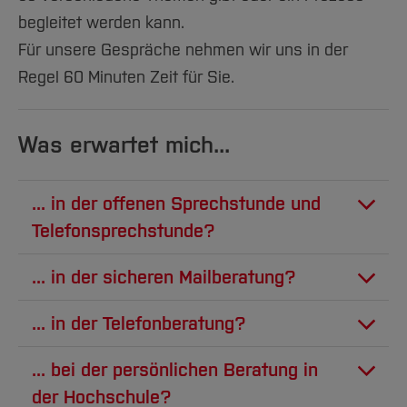
begleitet werden kann.
Für unsere Gespräche nehmen wir uns in der
Regel 60 Minuten Zeit für Sie.
Was erwartet mich...
... in der offenen Sprechstunde und
Telefonsprechstunde?
In der offenen Sprechstunde und der
... in der sicheren Mailberatung?
telefonischen Sprechstunde bieten wir
Nutzen Sie unsere sichere Mailberatung
Ihnen die Möglichkeit Fragen zu den
... in der Telefonberatung?
über ein datensicheres serverbasiertes
Angeboten der Psychosozialen Beratung zu
Bei einem Telefontermin rufen Sie uns zum
Beratungssystem.
stellen und uns bei Bedarf vor einem Termin
... bei der persönlichen Beratung in
vereinbarten Zeitpunkt unter der
etwas kennen zu lernen.
der Hochschule?
Erstanmeldung
mitgeteilten Telefonnummer an.