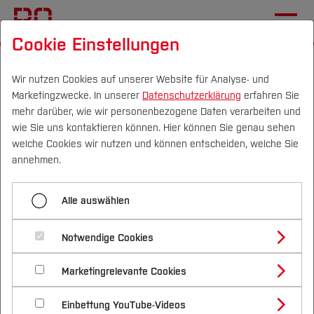
Cookie Einstellungen
Startseite
[...]
Wichtige Einrichtungen
Zentrale Studienberatung
Wir nutzen Cookies auf unserer Website für Analyse- und
Marketingzwecke. In unserer
Datenschutzerklärung
erfahren Sie
Psychosoziale Beratung
Individuelle Beratung
mehr darüber, wie wir personenbezogene Daten verarbeiten und
wie Sie uns kontaktieren können. Hier können Sie genau sehen
Campus
Personen
DE
|
EN
Quicklinks
welche Cookies wir nutzen und können entscheiden, welche Sie
Menü aufklappen
annehmen.
Studium
Individuelle Beratung
Alle auswählen
Studienangebote
Individuelle Beratung
Forschung & Transfer
Gruppenangebote
Notwendige Cookies
Vor dem Studium
Bachelorstudiengänge
Selbstlernkurse
Profil
Nachhaltigkeit
Masterstudiengänge
Marketingrelevante Cookies
Im Studium
Bewerben & Einschreiben
Beratung & Förderung
Forschungs- und Transferprofil
Externe Beratungsangebote
Schwerpunkte
Nachhaltigkeit studieren
Bewerbungsportal
International
Nach dem Studium
Studienbüros und Prüfungen
Einbettung YouTube-Videos
Schwerpunkte (FuT)
Förderinformation und Antragsberatung