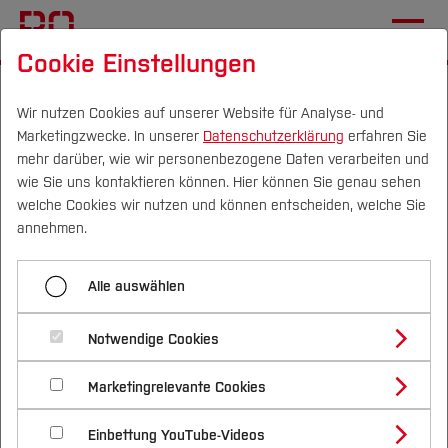
Cookie Einstellungen
Startseite
[...]
Einrichtungen (FuT)
AKIS Ruhr
Veranstaltungen
Summer School RR 2023
Wir nutzen Cookies auf unserer Website für Analyse- und
Marketingzwecke. In unserer
Datenschutzerklärung
erfahren Sie
mehr darüber, wie wir personenbezogene Daten verarbeiten und
wie Sie uns kontaktieren können. Hier können Sie genau sehen
Menü aufklappen
Campus
Personen
DE
|
EN
Quicklinks
welche Cookies wir nutzen und können entscheiden, welche Sie
annehmen.
Summer School RR 2023
Studium
Summer School Ruhrregion
Alle auswählen
MediaLib Workshop
Studienangebote
Forschung & Transfer
2023
RMS Summer School 2022
Notwendige Cookies
Vor dem Studium
Bachelorstudiengänge
Profil
Nachhaltigkeit
Masterstudiengänge
Marketingrelevante Cookies
Im Studium
Bewerben & Einschreiben
Beratung & Förderung
Forschungs- und Transferprofil
Schwerpunkte
Die
Summer School Ruhrregion 2023
mit dem
Nachhaltigkeit studieren
Bewerbungsportal
International
Nach dem Studium
Studienbüros und Prüfungen
Einbettung YouTube-Videos
Schwerpunkte (FuT)
Förderinformation und Antragsberatung