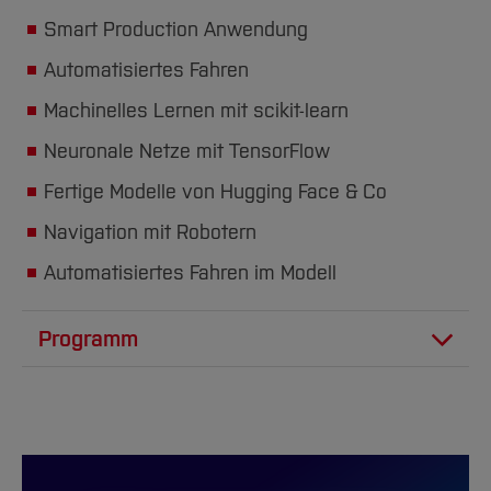
Team und Labore
Amtliche Bekanntmachungen
Studiengänge
Forschung und Projekte
Familiengerechte Hochschule
Aktuelles
Hochschulbibliothek
Smart Production Anwendung
Arbeiten im FB G
Notfall-Infos
Studieninteressierte
International
Gleichstellung
Studium
Hochschulkommunikation
Automatisiertes Fahren
BO Shop
Team
Diskriminierungsfreie Hochschule
Fachgruppen
International Office
Machinelles Lernen mit scikit-learn
Service
Vertretungen
Forschung und Entwicklung
Medienzentrum
Neuronale Netze mit TensorFlow
Wahlen
International
qed-Stiftung
Fertige Modelle von Hugging Face & Co
Team
Zentrale Studienberatung
Navigation mit Robotern
Service
Automatisiertes Fahren im Modell
Programm