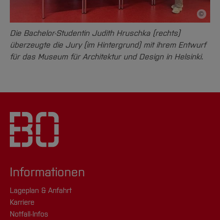
©
Bildnac
Die Bachelor-Studentin Judith Hruschka (rechts)
überzeugte die Jury (im Hintergrund) mit ihrem Entwurf
für das Museum für Architektur und Design in Helsinki.
Informationen
Lageplan & Anfahrt
Karriere
Notfall-Infos