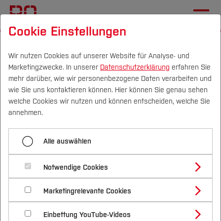
Cookie Einstellungen
Startseite
Wir nutzen Cookies auf unserer Website für Analyse- und
Marketingzwecke. In unserer
Datenschutzerklärung
erfahren Sie
Nachwuchs‑Architektin
mehr darüber, wie wir personenbezogene Daten verarbeiten und
begeistert mit Entwurf für
wie Sie uns kontaktieren können. Hier können Sie genau sehen
Campus
Personen
DE
|
EN
Quicklinks
welche Cookies wir nutzen und können entscheiden, welche Sie
Museum in Helsinki
annehmen.
Studium
20.05.2026
Architektur (FB A)
Alle auswählen
Studienangebote
Forschung & Transfer
HSBO-Studentin Judith Hruschka
Notwendige Cookies
Vor dem Studium
Bachelorstudiengänge
gewinnt Stipendium des Bundes
Profil
Nachhaltigkeit
Masterstudiengänge
Marketingrelevante Cookies
Im Studium
Bewerben & Einschreiben
Deutscher Architektinnen und
Beratung & Förderung
Forschungs- und Transferprofil
Schwerpunkte
Nachhaltigkeit studieren
Bewerbungsportal
International
Nach dem Studium
Studienbüros und Prüfungen
Einbettung YouTube-Videos
Schwerpunkte (FuT)
Förderinformation und Antragsberatung