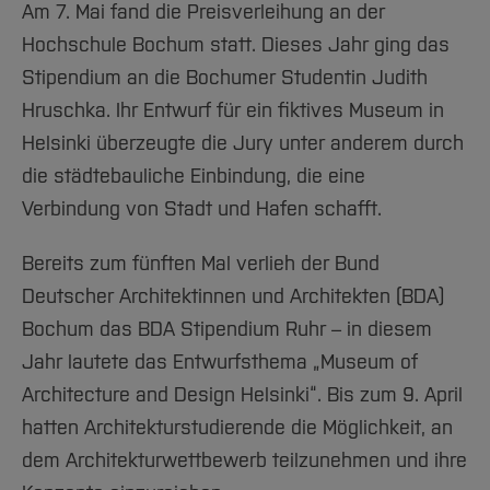
Team und Labore
Amtliche Bekanntmachungen
Studiengänge
Forschung und Projekte
Am 7. Mai fand die Preisverleihung an der
Familiengerechte Hochschule
Aktuelles
Hochschulbibliothek
Arbeiten im FB G
Hochschule Bochum statt. Dieses Jahr ging das
Notfall-Infos
Studieninteressierte
International
Gleichstellung
Studium
Hochschulkommunikation
Stipendium an die Bochumer Studentin Judith
BO Shop
Team
Diskriminierungsfreie Hochschule
Fachgruppen
International Office
Hruschka. Ihr Entwurf für ein fiktives Museum in
Service
Vertretungen
Forschung und Entwicklung
Medienzentrum
Helsinki überzeugte die Jury unter anderem durch
Wahlen
International
qed-Stiftung
die städtebauliche Einbindung, die eine
Team
Zentrale Studienberatung
Verbindung von Stadt und Hafen schafft.
Service
Bereits zum fünften Mal verlieh der Bund
Deutscher Architektinnen und Architekten (BDA)
Bochum das BDA Stipendium Ruhr – in diesem
Jahr lautete das Entwurfsthema „Museum of
Architecture and Design Helsinki“. Bis zum 9. April
hatten Architekturstudierende die Möglichkeit, an
dem Architekturwettbewerb teilzunehmen und ihre