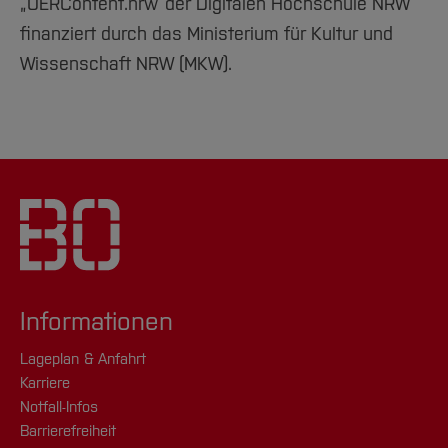
„OERContent.nrw“
der Digitalen Hochschule NRW
finanziert durch das Ministerium für Kultur und
Wissenschaft NRW (MKW).
Informationen
Lageplan & Anfahrt
Karriere
Notfall-Infos
Barrierefreiheit