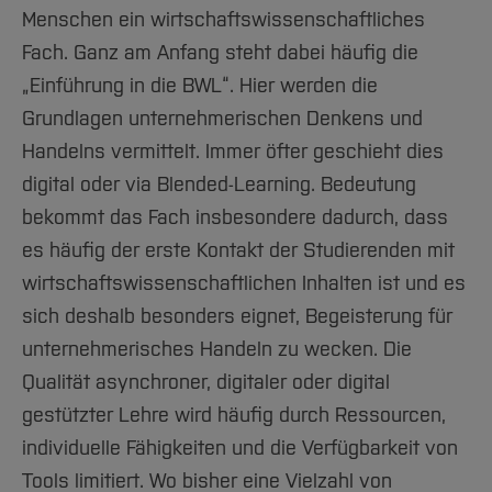
Team und Labore
Amtliche Bekanntmachungen
Studiengänge
Forschung und Projekte
Familiengerechte Hochschule
Aktuelles
Menschen ein wirtschaftswissenschaftliches
Hochschulbibliothek
Arbeiten im FB G
Notfall-Infos
Studieninteressierte
International
Gleichstellung
Fach. Ganz am Anfang steht dabei häufig die
Studium
Hochschulkommunikation
BO Shop
„Einführung in die BWL“. Hier werden die
Team
Diskriminierungsfreie Hochschule
Fachgruppen
International Office
Grundlagen unternehmerischen Denkens und
Service
Vertretungen
Forschung und Entwicklung
Medienzentrum
Handelns vermittelt. Immer öfter geschieht dies
Wahlen
International
qed-Stiftung
digital oder via Blended-Learning. Bedeutung
Team
Zentrale Studienberatung
bekommt das Fach insbesondere dadurch, dass
Service
es häufig der erste Kontakt der Studierenden mit
wirtschaftswissenschaftlichen Inhalten ist und es
sich deshalb besonders eignet, Begeisterung für
unternehmerisches Handeln zu wecken. Die
Qualität asynchroner, digitaler oder digital
gestützter Lehre wird häufig durch Ressourcen,
individuelle Fähigkeiten und die Verfügbarkeit von
Tools limitiert. Wo bisher eine Vielzahl von