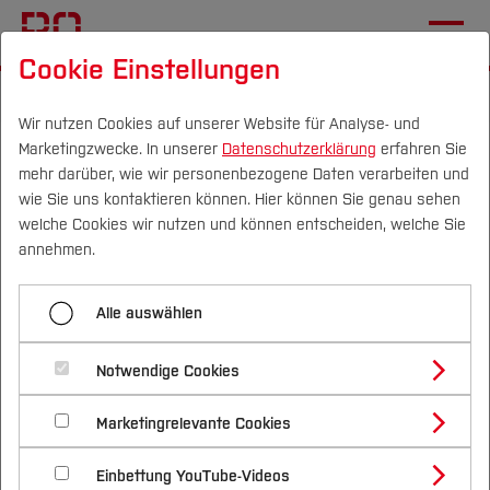
Cookie Einstellungen
Startseite
Wir nutzen Cookies auf unserer Website für Analyse- und
Marketingzwecke. In unserer
Datenschutzerklärung
erfahren Sie
Open Educational
mehr darüber, wie wir personenbezogene Daten verarbeiten und
Resources für die BWL
wie Sie uns kontaktieren können. Hier können Sie genau sehen
Campus
Personen
DE
|
EN
Quicklinks
welche Cookies wir nutzen und können entscheiden, welche Sie
annehmen.
05.01.2021
Wirtschaft (FB W)
Studium
Sieben Hochschulen entwickeln
Alle auswählen
Studienangebote
Forschung & Transfer
gemeinsam Lernmaterial
Notwendige Cookies
Vor dem Studium
Bachelorstudiengänge
Profil
Nachhaltigkeit
Masterstudiengänge
Marketingrelevante Cookies
Im Studium
Bewerben & Einschreiben
Beratung & Förderung
Forschungs- und Transferprofil
Schwerpunkte
Nachhaltigkeit studieren
Bewerbungsportal
International
Nach dem Studium
Studienbüros und Prüfungen
Einbettung YouTube-Videos
Schwerpunkte (FuT)
Förderinformation und Antragsberatung