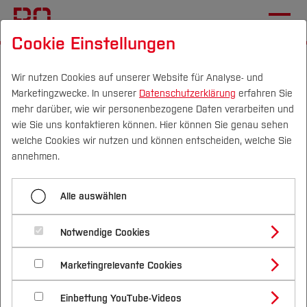
Cookie Einstellungen
Startseite
Wir nutzen Cookies auf unserer Website für Analyse- und
Marketingzwecke. In unserer
Datenschutzerklärung
erfahren Sie
Prof. Dr. Sommer: „Mit der
mehr darüber, wie wir personenbezogene Daten verarbeiten und
richtigen Ausgestaltung
wie Sie uns kontaktieren können. Hier können Sie genau sehen
Campus
Personen
DE
|
EN
Quicklinks
welche Cookies wir nutzen und können entscheiden, welche Sie
stimmt die Mehrheit auch
annehmen.
einem CO2-Preis von 50
Studium
Euro zu!“
Alle auswählen
Studienangebote
Forschung & Transfer
15.07.2022
Notwendige Cookies
Nachhaltigkeit, Wirtschaft (FB W)
Vor dem Studium
Bachelorstudiengänge
Profil
Nachhaltigkeit
Masterstudiengänge
Marketingrelevante Cookies
Im Studium
Bewerben & Einschreiben
Interview mit Prof. Dr. Sommer
Beratung & Förderung
Forschungs- und Transferprofil
Schwerpunkte
Nachhaltigkeit studieren
Bewerbungsportal
International
Nach dem Studium
Studienbüros und Prüfungen
(Fachbereich Wirtschaft)
Einbettung YouTube-Videos
Schwerpunkte (FuT)
Förderinformation und Antragsberatung