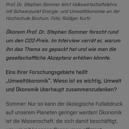
Team und Labore
Amtliche Bekanntmachungen
Studiengänge
Forschung und Projekte
Familiengerechte Hochschule
Aktuelles
Prof. Dr. Stephan Sommer lehrt Volkswirtschaftslehre
Hochschulbibliothek
Arbeiten im FB G
mit Schwerpunkt Energie- und Umweltökonomie an der
Notfall-Infos
Studieninteressierte
International
Gleichstellung
Studium
Hochschulkommunikation
Hochschule Bochum. Foto: Rüdiger Kurtz
BO Shop
Team
Diskriminierungsfreie Hochschule
Fachgruppen
International Office
Ökonom Prof. Dr. Stephan Sommer forscht rund
Service
Vertretungen
Forschung und Entwicklung
Medienzentrum
um den CO2-Preis. Im Interview verrät er, warum
Wahlen
International
qed-Stiftung
ihn das Thema so gepackt hat und wie man die
Team
Zentrale Studienberatung
gesellschaftliche Akzeptanz erhöhen könnte.
Service
Eins Ihrer Forschungsgebiete heißt
„Umweltökonomik“. Wieso ist es wichtig, Umwelt
und Ökonomik überhaupt zusammenzudenken?
Sommer: Nur so kann der ökologische Fußabdruck
auf unserem Planeten geringer werden! Ökonomik
ist die Wissenschaft, die sich damit beschäftigt,