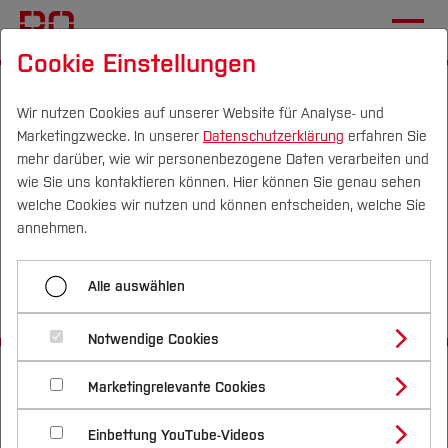
Cookie Einstellungen
Wir nutzen Cookies auf unserer Website für Analyse- und
Marketingzwecke. In unserer
Datenschutzerklärung
erfahren Sie
mehr darüber, wie wir personenbezogene Daten verarbeiten und
wie Sie uns kontaktieren können. Hier können Sie genau sehen
Campus
Personen
DE
|
EN
Quicklinks
welche Cookies wir nutzen und können entscheiden, welche Sie
annehmen.
Studium
Alle auswählen
AMM Symposium - Stoffwechsel
Studienangebote
Forschung & Transfer
Notwendige Cookies
Vor dem Studium
Bachelorstudiengänge
Startseite
Profil
[...]
Architektur
Studieren im Fachbereich
Nachhaltigkeit
Masterstudiengänge
Marketingrelevante Cookies
Im Studium
Bewerben & Einschreiben
AMM Symposium
15. AMM Symposium
Beratung & Förderung
Forschungs- und Transferprofil
Schwerpunkte
Nachhaltigkeit studieren
Bewerbungsportal
International
Nach dem Studium
Studienbüros und Prüfungen
Einbettung YouTube-Videos
Schwerpunkte (FuT)
Förderinformation und Antragsberatung