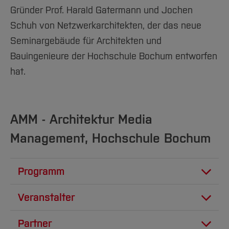
Gründer Prof. Harald Gatermann und Jochen
Schuh von Netzwerkarchitekten, der das neue
Seminargebäude für Architekten und
Bauingenieure der Hochschule Bochum entworfen
hat.
AMM - Architektur Media
Management, Hochschule Bochum
Programm
Programm
Veranstalter
AMM - Architektur Media
13:00 Check in
Partner