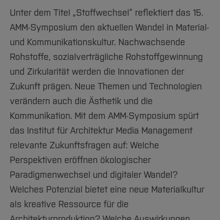
Team und Labore
Amtliche Bekanntmachungen
Studiengänge
Forschung und Projekte
Familiengerechte Hochschule
Aktuelles
Hochschulbibliothek
Unter dem Titel „Stoffwechsel“ reflektiert das 15.
Arbeiten im FB G
Notfall-Infos
Studieninteressierte
International
Gleichstellung
Studium
Hochschulkommunikation
AMM-Symposium den aktuellen Wandel in Material-
BO Shop
Team
Diskriminierungsfreie Hochschule
Fachgruppen
International Office
und Kommunikationskultur. Nachwachsende
Service
Vertretungen
Rohstoffe, sozialverträgliche Rohstoffgewinnung
Forschung und Entwicklung
Medienzentrum
und Zirkularität werden die Innovationen der
Wahlen
International
qed-Stiftung
Zukunft prägen. Neue Themen und Technologien
Team
Zentrale Studienberatung
verändern auch die Ästhetik und die
Service
Kommunikation. Mit dem AMM-Symposium spürt
das Institut für Architektur Media Management
relevante Zukunftsfragen auf: Welche
Perspektiven eröffnen ökologischer
Paradigmenwechsel und digitaler Wandel?
Welches Potenzial bietet eine neue Materialkultur
als kreative Ressource für die
Architekturproduktion? Welche Auswirkungen