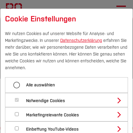
Cookie Einstellungen
Wir nutzen Cookies auf unserer Website für Analyse- und
Marketingzwecke. In unserer
Datenschutzerklärung
erfahren Sie
mehr darüber, wie wir personenbezogene Daten verarbeiten und
wie Sie uns kontaktieren können. Hier können Sie genau sehen
Campus
Personen
DE
|
EN
Quicklinks
welche Cookies wir nutzen und können entscheiden, welche Sie
annehmen.
Studium
Alle auswählen
AMM Symposium – arch
Studienangebote
Forschung & Transfer
itecture: Künstliche Intelligenz
Notwendige Cookies
Vor dem Studium
Bachelorstudiengänge
in Architektur und
Profil
Nachhaltigkeit
Kommunikation
Masterstudiengänge
Marketingrelevante Cookies
Im Studium
Bewerben & Einschreiben
Beratung & Förderung
Forschungs- und Transferprofil
Schwerpunkte
Nachhaltigkeit studieren
Bewerbungsportal
International
Nach dem Studium
Studienbüros und Prüfungen
Einbettung YouTube-Videos
Schwerpunkte (FuT)
Förderinformation und Antragsberatung