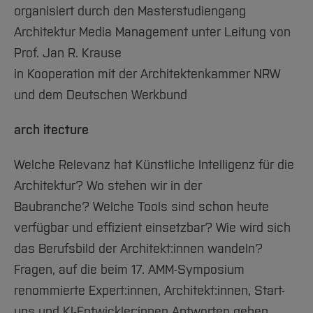
Team und Labore
12. AMM Symposium
Amtliche Bekanntmachungen
Studiengänge
Forschung und Projekte
Familiengerechte Hochschule
Aktuelles
organisiert durch den Masterstudiengang
Hochschulbibliothek
Arbeiten im FB G
Notfall-Infos
Studieninteressierte
International
Architektur Media Management unter Leitung von
Gleichstellung
Studium
Hochschulkommunikation
BO Shop
Prof. Jan R. Krause
Team
Diskriminierungsfreie Hochschule
Fachgruppen
International Office
in Kooperation mit der Architektenkammer NRW
Service
Vertretungen
Forschung und Entwicklung
Medienzentrum
und dem Deutschen Werkbund
Wahlen
International
qed-Stiftung
Team
a
rch itecture
Zentrale Studienberatung
Service
Welche Relevanz hat Künstliche Intelligenz für die
Architektur? Wo stehen wir in der
Baubranche? Welche Tools sind schon heute
verfügbar und effizient einsetzbar? Wie wird sich
das Berufsbild der Architekt:innen wandeln?
Fragen, auf die beim 17. AMM-Symposium
renommierte Expert:innen, Architekt:innen, Start-
ups und KI-Entwickler:innen Antworten geben.