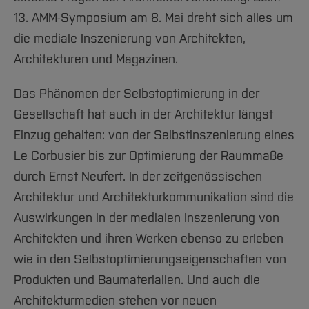
Team und Labore
Amtliche Bekanntmachungen
Studiengänge
Forschung und Projekte
Familiengerechte Hochschule
Aktuelles
Hochschulbibliothek
12. AMM Symposium
13. AMM-Symposium am 8. Mai dreht sich alles um
Arbeiten im FB G
Notfall-Infos
Studieninteressierte
International
Gleichstellung
Studium
Hochschulkommunikation
die mediale Inszenierung von Architekten,
BO Shop
Team
Diskriminierungsfreie Hochschule
Fachgruppen
International Office
Architekturen und Magazinen.
Service
Vertretungen
Forschung und Entwicklung
Medienzentrum
Das Phänomen der Selbstoptimierung in der
Wahlen
International
qed-Stiftung
Gesellschaft hat auch in der Architektur längst
Team
Zentrale Studienberatung
Einzug gehalten: von der Selbstinszenierung eines
Service
Le Corbusier bis zur Optimierung der Raummaße
durch Ernst Neufert. In der zeitgenössischen
Architektur und Architekturkommunikation sind die
Auswirkungen in der medialen Inszenierung von
Architekten und ihren Werken ebenso zu erleben
wie in den Selbstoptimierungseigenschaften von
Produkten und Baumaterialien. Und auch die
Architekturmedien stehen vor neuen