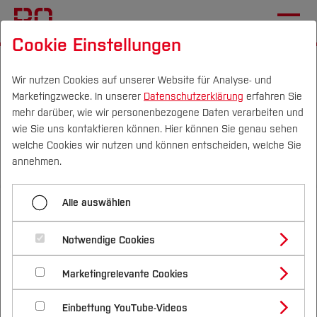
Cookie Einstellungen
Wir nutzen Cookies auf unserer Website für Analyse- und
Marketingzwecke. In unserer
Datenschutzerklärung
erfahren Sie
mehr darüber, wie wir personenbezogene Daten verarbeiten und
wie Sie uns kontaktieren können. Hier können Sie genau sehen
Campus
Personen
DE
|
EN
Quicklinks
welche Cookies wir nutzen und können entscheiden, welche Sie
annehmen.
Studium
Alle auswählen
1. digitales AMM-Symposium
Studienangebote
Forschung & Transfer
Notwendige Cookies
I am(m) what I am(m) - Positionierung und
Vor dem Studium
Bachelorstudiengänge
Profil
Nachhaltigkeit
Selbstoptimierung in Zeiten Digitaler
Masterstudiengänge
Marketingrelevante Cookies
Im Studium
Bewerben & Einschreiben
Beratung & Förderung
Forschungs- und Transferprofil
Transformation
Schwerpunkte
Nachhaltigkeit studieren
Bewerbungsportal
International
Nach dem Studium
Studienbüros und Prüfungen
Einbettung YouTube-Videos
Schwerpunkte (FuT)
Förderinformation und Antragsberatung