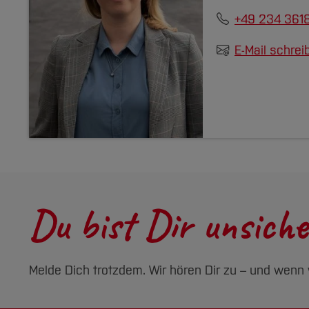
+49 234 3618
E-Mail schrei
Du bist Dir unsiche
Melde Dich trotzdem. Wir hören Dir zu – und wenn w