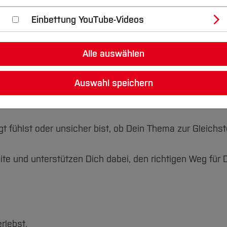
orientiert.
Einbettung YouTube-Videos
Alle auswählen
Auswahl speichern
 zu.
igt fühlst oder unsicher bist, ob Dein Thema zur Gleichst
ite und unterstützen Dich dabei, den richtigen Weg für 
rlebst,