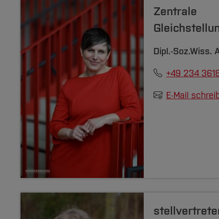
Zentrale
Gleichstellu
Dipl.-Soz.Wiss.
A
+49 234 361
E-Mail schrei
stellvertret