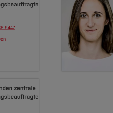
ngsbeauftragte
86 9447
ben
enden zentrale
ngsbeauftragte