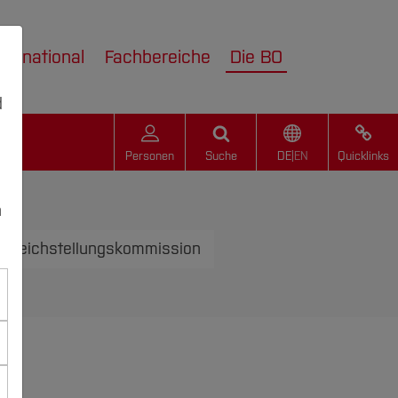
nternational
Fachbereiche
Die BO
d
Personen
Suche
DE
|
EN
Quicklinks
n
Gleichstellungskommission