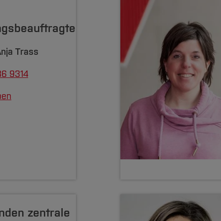
ngsbeauftragte
nja Trass
86 9314
ben
enden zentrale