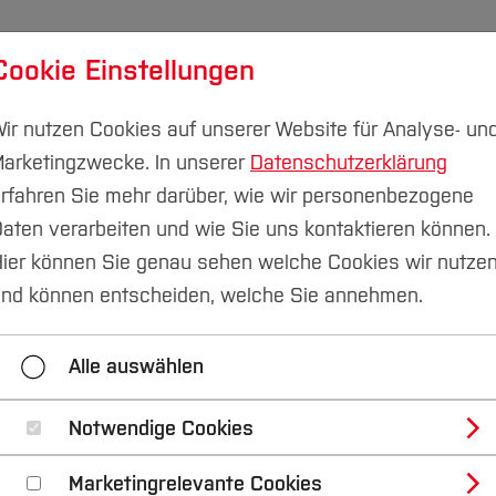
Cookie Einstellungen
udium
Forschung & Transfer
Nachhaltigkeit
I
ir nutzen Cookies auf unserer Website für Analyse- un
arketingzwecke. In unserer
Datenschutzerklärung
rfahren Sie mehr darüber, wie wir personenbezogene
aten verarbeiten und wie Sie uns kontaktieren können.
& Ansprechpersonen
Zentrales Gleichstellungsteam
ier können Sie genau sehen welche Cookies wir nutze
nd können entscheiden, welche Sie annehmen.
am
Gleichstellungsbeauftragte der Fachbereiche
Alle auswählen
Notwendige Cookies
eichstellungsteam
Marketingrelevante Cookies