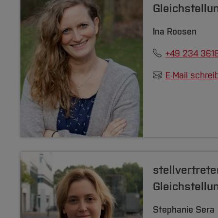
Gleichstellu
Ina Roosen
+49 234 361
E-Mail schrei
stellvertret
Gleichstellu
Stephanie Sera