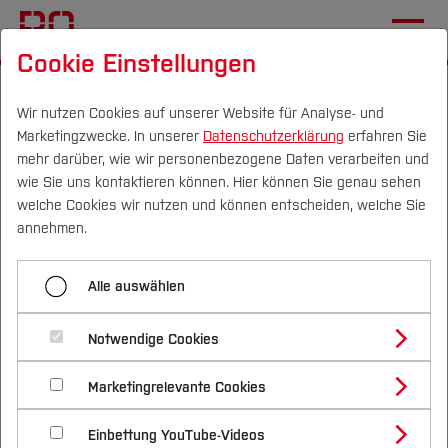
Cookie Einstellungen
Startseite
Die BO
Hochschule
Vertretungen
Wissenschaftlicher Personalrat
Wir nutzen Cookies auf unserer Website für Analyse- und
Marketingzwecke. In unserer
Datenschutzerklärung
erfahren Sie
mehr darüber, wie wir personenbezogene Daten verarbeiten und
wie Sie uns kontaktieren können. Hier können Sie genau sehen
Menü aufklappen
Campus
Personen
DE
|
EN
Quicklinks
welche Cookies wir nutzen und können entscheiden, welche Sie
annehmen.
Gleichstellungsbeauftragte
Studium
Wissenschaftlicher Personalrat
Alle auswählen
Studierendenvertretung
Studienangebote
Forschung & Transfer
Wissenschaftlicher Personalrat
Notwendige Cookies
Im INTRAnet finden Sie einen nur für Beschäftigte
Vor dem Studium
Bachelorstudiengänge
Profil
Nachhaltigkeit
zugänglichen Bereich rund um Ihren Personalrat:
Masterstudiengänge
Personalrat Technik und Verwaltung
Marketingrelevante Cookies
Im Studium
Bewerben & Einschreiben
Beratung & Förderung
Forschungs- und Transferprofil
Schwerpunkte
Nachhaltigkeit studieren
Bewerbungsportal
International
Nach dem Studium
Studienbüros und Prüfungen
Schwerbehindertenvertretung
Hier geht es zum sicheren Bereich
Einbettung YouTube-Videos
Schwerpunkte (FuT)
Förderinformation und Antragsberatung