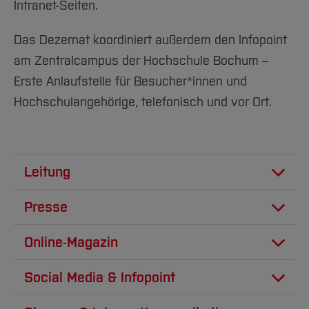
Team und Labore
Intranet-Seiten.
Amtliche Bekanntmachungen
Studiengänge
Forschung und Projekte
Familiengerechte Hochschule
Aktuelles
Hochschulbibliothek
Arbeiten im FB G
Notfall-Infos
Studieninteressierte
International
Gleichstellung
Studium
Hochschulkommunikation
Das Dezernat koordiniert außerdem den Infopoint
BO Shop
Team
Diskriminierungsfreie Hochschule
Fachgruppen
International Office
am Zentralcampus der Hochschule Bochum –
Service
Vertretungen
Forschung und Entwicklung
Erste Anlaufstelle für Besucher*innen und
Medienzentrum
Hochschulangehörige, telefonisch und vor Ort.
Wahlen
International
qed-Stiftung
Team
Zentrale Studienberatung
Service
Leitung
Presse
Dezernatsleitung
Online-Magazin
Holger Backes
Pressesprecher
Social Media & Infopoint
Dezernat 3
Daniela Schaefer
Detlef Bremkens