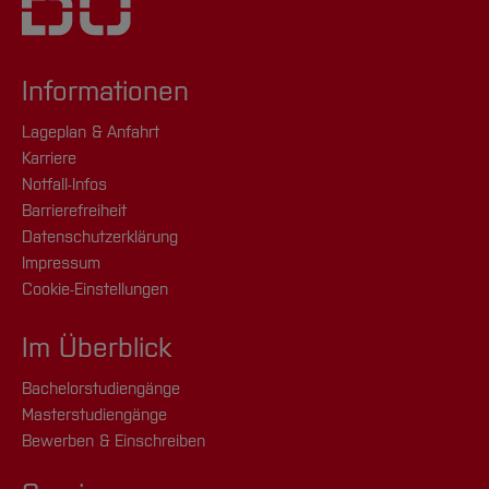
[Inhalt zuklappen]
Campus
E-Mail schreiben
Velbert/Heiligenhaus
Raum: 3.16
Informationen
[Inhalt zuklappen]
+49 2056 5848 7815
Lageplan & Anfahrt
Karriere
E-Mail schreiben
Notfall-Infos
Barrierefreiheit
Datenschutzerklärung
[Inhalt zuklappen]
Impressum
Cookie-Einstellungen
Im Überblick
Bachelorstudiengänge
Masterstudiengänge
Bewerben & Einschreiben