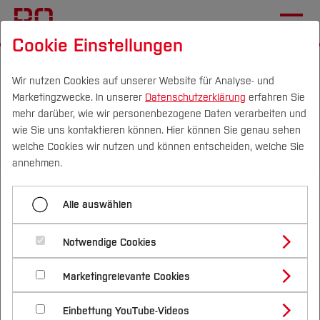
Cookie Einstellungen
Startseite
Die BO
Hochschule
Verwaltung
Dezernat 3
Wir nutzen Cookies auf unserer Website für Analyse- und
Marketingzwecke. In unserer
Datenschutzerklärung
erfahren Sie
mehr darüber, wie wir personenbezogene Daten verarbeiten und
wie Sie uns kontaktieren können. Hier können Sie genau sehen
Menü aufklappen
Campus
Personen
DE
|
EN
Quicklinks
welche Cookies wir nutzen und können entscheiden, welche Sie
annehmen.
Dezernat 1
Studium
Dezernat 3 -
Alle auswählen
Dezernat 2
Studienangebote
Forschung & Transfer
Kommunikation
Dezernat 3
Notwendige Cookies
Vor dem Studium
Bachelorstudiengänge
Profil
Nachhaltigkeit
Das Dezernat 3 ist für die Markenführung, die
Masterstudiengänge
Dezernat 4
Marketingrelevante Cookies
Im Studium
Bewerben & Einschreiben
Beratung & Förderung
Forschungs- und Transferprofil
interne und externe Kommunikation, das
Schwerpunkte
Nachhaltigkeit studieren
Bewerbungsportal
International
Nach dem Studium
Studienbüros und Prüfungen
Dezernat 5
Einbettung YouTube-Videos
Schwerpunkte (FuT)
zentrale Hochschul- und Studiengangsmarketing,
Förderinformation und Antragsberatung