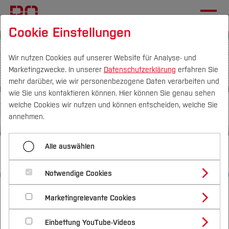
Cookie Einstellungen
Wir nutzen Cookies auf unserer Website für Analyse- und
Marketingzwecke. In unserer
Datenschutzerklärung
erfahren Sie
mehr darüber, wie wir personenbezogene Daten verarbeiten und
wie Sie uns kontaktieren können. Hier können Sie genau sehen
Campus
Personen
DE
|
EN
Quicklinks
welche Cookies wir nutzen und können entscheiden, welche Sie
annehmen.
Studium
Alle auswählen
Service
Studienangebote
Forschung & Transfer
Notwendige Cookies
Vor dem Studium
Bachelorstudiengänge
Startseite
Profil
Fachbereiche
Architektur
Service
Nachhaltigkeit
Masterstudiengänge
Marketingrelevante Cookies
Im Studium
Bewerben & Einschreiben
Fachschaft
Beratung & Förderung
Forschungs- und Transferprofil
Schwerpunkte
Nachhaltigkeit studieren
Bewerbungsportal
International
Nach dem Studium
Studienbüros und Prüfungen
Einbettung YouTube-Videos
Schwerpunkte (FuT)
Förderinformation und Antragsberatung