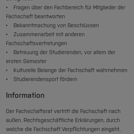
vertritt die Interessen der Fachschaft. Neben
• Fragen über den Fachbereich für Mitglieder der
den gewählten Mitgliedern des
Fachschaft beantworten
Fachschaftsrats können einzelne Mitglieder
• Bekanntmachung von Beschlüssen
der Fachschaft als kommissarische Mitglieder
• Zusammenarbeit mit anderen
des Fachschaftsrats bestimmt und mit
Fachschaftsvertretungen
speziellen Aufgaben betraut werden. Die
• Betreuung der Studierenden, vor allem der
Gesamtverantwortung bleibt dagegen beim
ersten Semester
Fachschaftsrat. Die maximale Größe eines
• Kulturelle Belange der Fachschaft wahrnehmen
Fachschaftsrats beträgt 15 gewählte
• Studierendensport fördern
Mitglieder, welche von der Fachschaft gewählt
Information
werden.
Der Fachschaftsrat vertritt die Fachschaft nach
außen. Rechtsgeschäftliche Erklärungen, durch
[Inhalt zuklappen]
welche die Fachschaft Verpflichtungen eingeht,