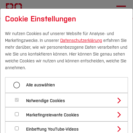
Cookie Einstellungen
Startseite
Fachbereiche
Bau- und Umweltingenieurwesen
Team
Wir nutzen Cookies auf unserer Website für Analyse- und
Marketingzwecke. In unserer
Datenschutzerklärung
erfahren Sie
mehr darüber, wie wir personenbezogene Daten verarbeiten und
Dr. Martin Balcewicz
wie Sie uns kontaktieren können. Hier können Sie genau sehen
Campus
Personen
DE
|
EN
Quicklinks
welche Cookies wir nutzen und können entscheiden, welche Sie
Fachgebiet Reservoir Geophysics
annehmen.
Studium
Research | Forschung
Alle auswählen
Studienangebote
Forschung & Transfer
Please find some information about my research,
Notwendige Cookies
Vor dem Studium
Bachelorstudiengänge
my short CV and my publications
here
.
Profil
Nachhaltigkeit
Masterstudiengänge
Marketingrelevante Cookies
Im Studium
Bewerben & Einschreiben
Beratung & Förderung
Forschungs- und Transferprofil
Teaching | Lehre
Schwerpunkte
Nachhaltigkeit studieren
Bewerbungsportal
International
Nach dem Studium
Studienbüros und Prüfungen
Einbettung YouTube-Videos
Schwerpunkte (FuT)
Förderinformation und Antragsberatung