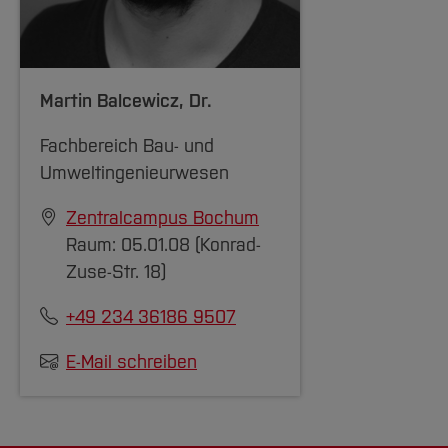
Team und Labore
Amtliche Bekanntmachungen
Studiengänge
Forschung und Projekte
Familiengerechte Hochschule
Aktuelles
Hochschulbibliothek
Arbeiten im FB G
Notfall-Infos
Studieninteressierte
International
Gleichstellung
Studium
Hochschulkommunikation
BO Shop
Team
Diskriminierungsfreie Hochschule
Fachgruppen
International Office
Martin Balcewicz
, Dr.
Service
Vertretungen
Forschung und Entwicklung
Medienzentrum
Fachbereich Bau- und
Wahlen
International
qed-Stiftung
Umweltingenieurwesen
Team
Zentrale Studienberatung
Zentralcampus Bochum
Service
Raum: 05.01.08 (Konrad-
Zuse-Str. 18)
+49 234 36186 9507
E-Mail schreiben