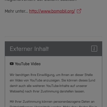
Team und Labore
Amtliche Bekanntmachungen
Studiengänge
Forschung und Projekte
Familiengerechte Hochschule
Aktuelles
Hochschulbibliothek
Arbeiten im FB G
Notfall-Infos
Studieninteressierte
International
Gleichstellung
Mehr unter...
http://www.bomobil.org/
Studium
Hochschulkommunikation
BO Shop
Team
Diskriminierungsfreie Hochschule
Fachgruppen
International Office
Service
Vertretungen
Forschung und Entwicklung
Medienzentrum
Wahlen
International
qed-Stiftung
Team
Zentrale Studienberatung
Externer Inhalt
Service
YouTube Video
Wir benötigen Ihre Einwilligung, um Ihnen an dieser Stelle
ein Video von YouTube anzuzeigen. Sie können dieses (und
damit auch alle weiteren YouTube-Inhalte auf unserer
Webseite) nach Ihrer Zustimmung darstellen lassen.
Mit Ihrer Zustimmung können personenbezogene Daten an