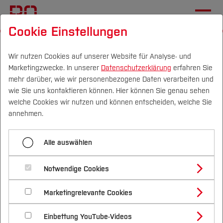
Cookie Einstellungen
Startseite
Fachbereiche
Elektrotechnik und Informatik
Fachgebiete
Institut für Elektromobilität
Wir nutzen Cookies auf unserer Website für Analyse- und
Marketingzwecke. In unserer
Datenschutzerklärung
erfahren Sie
mehr darüber, wie wir personenbezogene Daten verarbeiten und
wie Sie uns kontaktieren können. Hier können Sie genau sehen
Menü aufklappen
Campus
Personen
DE
|
EN
Quicklinks
welche Cookies wir nutzen und können entscheiden, welche Sie
annehmen.
Projekt GET it digital
Studium
Projekte
Alle auswählen
Studienangebote
Forschung & Transfer
Fahrzeugentwicklung
Notwendige Cookies
Vor dem Studium
Bachelorstudiengänge
Profil
Nachhaltigkeit
Masterstudiengänge
Marketingrelevante Cookies
Im Studium
Bewerben & Einschreiben
Beratung & Förderung
Forschungs- und Transferprofil
Schwerpunkte
BOmobil
Nachhaltigkeit studieren
Bewerbungsportal
International
Nach dem Studium
Studienbüros und Prüfungen
Einbettung YouTube-Videos
Schwerpunkte (FuT)
Förderinformation und Antragsberatung