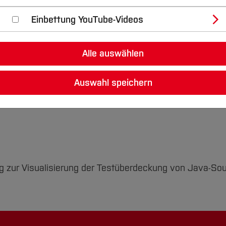
Einbettung YouTube-Videos
Lohmann
Böhmer
Pelka
Alle auswählen
Auswahl speichern
g zur Visualisierung der Testüberdeckung von Java-So