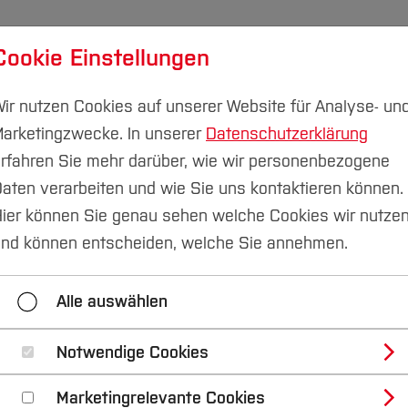
Cookie Einstellungen
udium
Forschung & Transfer
Nachhaltigkeit
I
ir nutzen Cookies auf unserer Website für Analyse- un
arketingzwecke. In unserer
Datenschutzerklärung
rfahren Sie mehr darüber, wie wir personenbezogene
aten verarbeiten und wie Sie uns kontaktieren können.
chlussarbeiten
Kokoreff
ier können Sie genau sehen welche Cookies wir nutze
nd können entscheiden, welche Sie annehmen.
ddad
Jathushan Ragavan
Media Ammi
Bamb
Alle auswählen
Chafei
Durasi
Gao
Kn
Ganjimansesh
Grcic
Arslan
M
Notwendige Cookies
Marketingrelevante Cookies
Georgiev
Nurgün
Enge
La