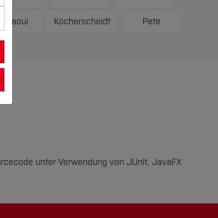
Mallaoui
Kocherscheidt
Pete
urcecode unter Verwendung von JUnit, JavaFX