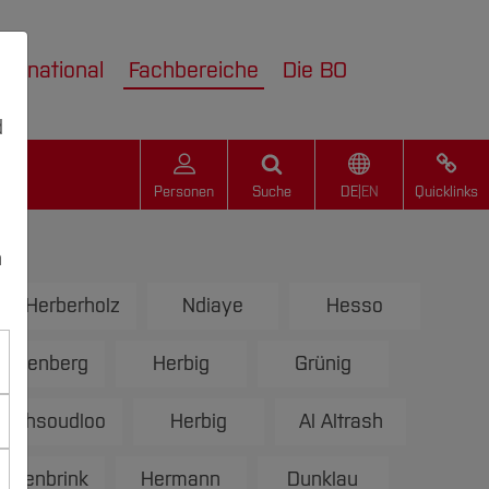
nternational
Fachbereiche
Die BO
d
Personen
Suche
DE
|
EN
Quicklinks
n
a Herberholz
Ndiaye
Hesso
ickenberg
Herbig
Grünig
aghsoudloo
Herbig
Al Altrash
ngenbrink
Hermann
Dunklau