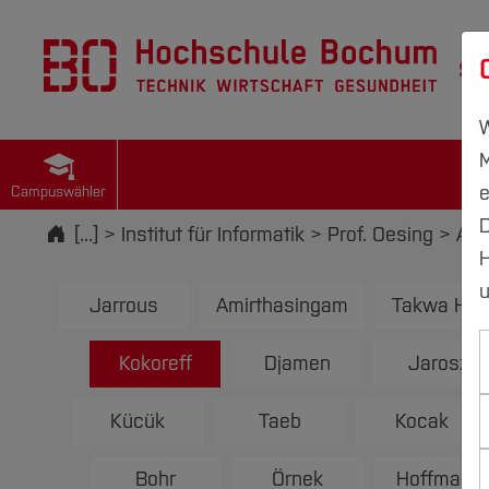
St
W
M
e
Campuswähler
D
Startseite
[...]
Institut für Informatik
Prof. Oesing
Abs
H
u
Jarrous
Amirthasingam
Takwa Ha
Kokoreff
Djamen
Jarosz
Kücük
Taeb
Kocak
Bohr
Örnek
Hoffmann