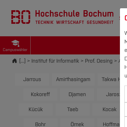
St
W
M
e
Campuswähler
D
Startseite
[...]
Institut für Informatik
Prof. Oesing
Abs
H
u
Jarrous
Amirthasingam
Takwa Ha
Kokoreff
Djamen
Jarosz
Kücük
Taeb
Kocak
Bohr
Örnek
Hoffmann