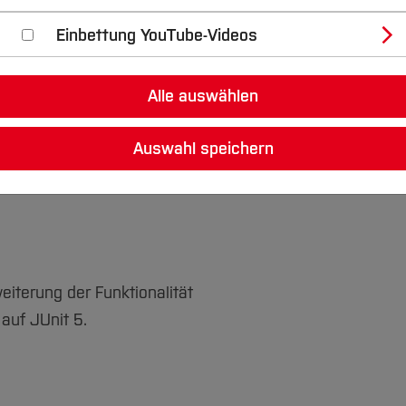
Einbettung YouTube-Videos
Lohmann
Böhmer
Pelka
Alle auswählen
Auswahl speichern
eiterung der Funktionalität
auf JUnit 5.