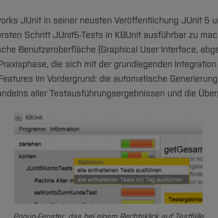
orks JUnit in seiner neusten Veröffentlichung JUnit 5 
m ersten Schritt JUnit5-Tests in KBUnit ausführbar zu ma
ische Benutzeroberfläche (Graphical User Interface, ab
raxisphase, die sich mit der grundlegenden Integration 
atures im Vordergrund: die automatische Generierung v
ndelns aller Testausführungsergebnissen und die Überp
Popup-Fenster, das bei einem Rechtsklick auf Testfälle