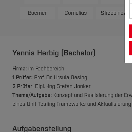
Boerner
Cornelius
Strzebinczyk
Yannis Herbig (Bachelor)
Firma
: im Fachbereich
1 Prüfer:
Prof. Dr. Ursula Oesing
2 Prüfer
: Dipl. -Ing Stefan Jonker
Thema/Aufgabe:
Konzept und Realisierung der Erw
eines Unit Testing Frameworks und Aktualisierung 
Aufgabenstellung