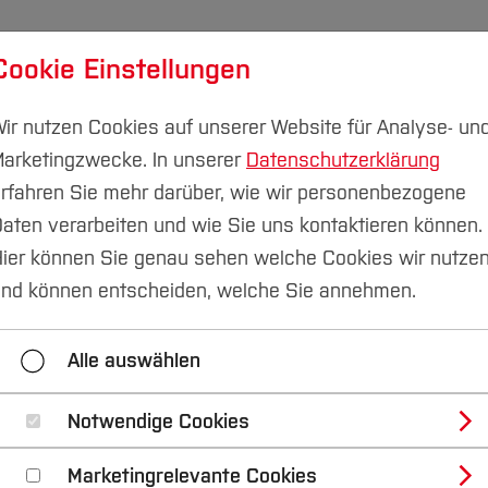
Cookie Einstellungen
udium
Forschung & Transfer
Nachhaltigkeit
I
ir nutzen Cookies auf unserer Website für Analyse- un
arketingzwecke. In unserer
Datenschutzerklärung
rfahren Sie mehr darüber, wie wir personenbezogene
aten verarbeiten und wie Sie uns kontaktieren können.
chlussarbeiten
Herbig
ier können Sie genau sehen welche Cookies wir nutze
nd können entscheiden, welche Sie annehmen.
ddad
Jathushan Ragavan
Media Ammi
Bamb
Alle auswählen
Chafei
Durasi
Gao
Kn
Ganjimansesh
Grcic
Arslan
M
Notwendige Cookies
Marketingrelevante Cookies
Georgiev
Nurgün
Enge
La