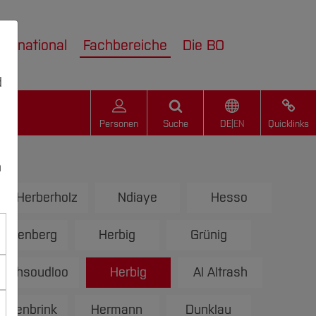
nternational
Fachbereiche
Die BO
d
Personen
Suche
DE
|
EN
Quicklinks
n
a Herberholz
Ndiaye
Hesso
ickenberg
Herbig
Grünig
aghsoudloo
Herbig
Al Altrash
ngenbrink
Hermann
Dunklau