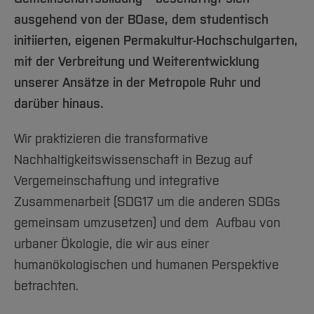
Team und Labore
Amtliche Bekanntmachungen
Studiengänge
Forschung und Projekte
Familiengerechte Hochschule
Aktuelles
Hochschulbibliothek
ausgehend von der BOase, dem studentisch
Arbeiten im FB G
Notfall-Infos
Studieninteressierte
International
Gleichstellung
Studium
Hochschulkommunikation
initiierten, eigenen Permakultur-Hochschulgarten,
BO Shop
Team
Diskriminierungsfreie Hochschule
Fachgruppen
International Office
mit der Verbreitung und Weiterentwicklung
Service
Vertretungen
Forschung und Entwicklung
unserer Ansätze in der Metropole Ruhr und
Medienzentrum
darüber hinaus.
Wahlen
International
qed-Stiftung
Team
Zentrale Studienberatung
Wir praktizieren die transformative
Service
Nachhaltigkeitswissenschaft in Bezug auf
Vergemeinschaftung und integrative
Zusammenarbeit (SDG17 um die anderen SDGs
gemeinsam umzusetzen) und dem Aufbau von
urbaner Ökologie, die wir aus einer
humanökologischen und humanen Perspektive
betrachten.