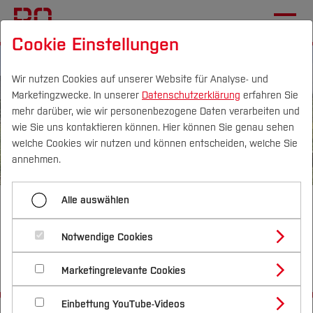
Cookie Einstellungen
Wir nutzen Cookies auf unserer Website für Analyse- und
Marketingzwecke. In unserer
Datenschutzerklärung
erfahren Sie
mehr darüber, wie wir personenbezogene Daten verarbeiten und
wie Sie uns kontaktieren können. Hier können Sie genau sehen
Campus
Personen
DE
|
EN
Quicklinks
welche Cookies wir nutzen und können entscheiden, welche Sie
annehmen.
Studium
Alle auswählen
Urbane Ökologie und
Studienangebote
Forschung & Transfer
Gemeinschaftsbildung
Notwendige Cookies
Vor dem Studium
Bachelorstudiengänge
Profil
Nachhaltigkeit
THALESruhr-Transferprojekt 4
Masterstudiengänge
Marketingrelevante Cookies
Im Studium
Bewerben & Einschreiben
Beratung & Förderung
Forschungs- und Transferprofil
Schwerpunkte
Nachhaltigkeit studieren
Bewerbungsportal
International
Nach dem Studium
Studienbüros und Prüfungen
Einbettung YouTube-Videos
Schwerpunkte (FuT)
Förderinformation und Antragsberatung