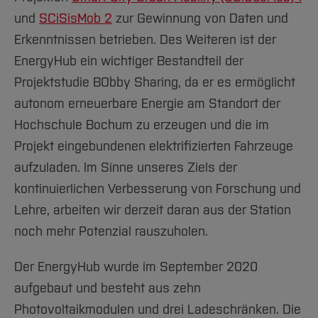
Team und Labore
Amtliche Bekanntmachungen
Studiengänge
Forschung und Projekte
Familiengerechte Hochschule
Aktuelles
Hochschulbibliothek
und
SCiSisMob 2
zur Gewinnung von Daten und
Arbeiten im FB G
Notfall-Infos
Studieninteressierte
International
Gleichstellung
Studium
Hochschulkommunikation
Erkenntnissen betrieben. Des Weiteren ist der
BO Shop
Team
Diskriminierungsfreie Hochschule
Fachgruppen
International Office
EnergyHub ein wichtiger Bestandteil der
Service
Vertretungen
Projektstudie BObby Sharing, da er es ermöglicht
Forschung und Entwicklung
Medienzentrum
autonom erneuerbare Energie am Standort der
Wahlen
International
qed-Stiftung
Hochschule Bochum zu erzeugen und die im
Team
Zentrale Studienberatung
Projekt eingebundenen elektrifizierten Fahrzeuge
Service
aufzuladen. Im Sinne unseres Ziels der
kontinuierlichen Verbesserung von Forschung und
Lehre, arbeiten wir derzeit daran aus der Station
noch mehr Potenzial rauszuholen.
Der EnergyHub wurde im September 2020
aufgebaut und besteht aus zehn
Photovoltaikmodulen und drei Ladeschränken. Die