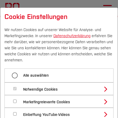
Cookie Einstellungen
Startseite
[...]
Elektrotechnik und Informatik
Fachgebiete
Wir nutzen Cookies auf unserer Website für Analyse- und
Marketingzwecke. In unserer
Datenschutzerklärung
erfahren Sie
Labor für Nachhaltigkeit in der Technik
mehr darüber, wie wir personenbezogene Daten verarbeiten und
Aktuelles
wie Sie uns kontaktieren können. Hier können Sie genau sehen
Campus
Personen
DE
|
EN
Quicklinks
welche Cookies wir nutzen und können entscheiden, welche Sie
Update des EnergyHubs - Mehr
annehmen.
Studium
Daten für Lehre und Forschung
Alle auswählen
Studienangebote
Forschung & Transfer
Notwendige Cookies
Vor dem Studium
Bachelorstudiengänge
Profil
Nachhaltigkeit
Masterstudiengänge
Marketingrelevante Cookies
Im Studium
Bewerben & Einschreiben
Beratung & Förderung
Forschungs- und Transferprofil
Schwerpunkte
Nachhaltigkeit studieren
Bewerbungsportal
International
Nach dem Studium
Studienbüros und Prüfungen
Einbettung YouTube-Videos
Schwerpunkte (FuT)
Förderinformation und Antragsberatung