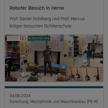
Team und Labore
Amtliche Bekanntmachungen
Studiengänge
Forschung und Projekte
Familiengerechte Hochschule
Aktuelles
Hochschulbibliothek
Roboter Besuch in Herne
Arbeiten im FB G
Notfall-Infos
Studieninteressierte
International
Gleichstellung
Studium
Hochschulkommunikation
BO Shop
Prof. Daniel Schilberg und Prof. Marcus
Team
Diskriminierungsfreie Hochschule
Fachgruppen
International Office
Kröger besuchen Schillerschule
Service
Vertretungen
Forschung und Entwicklung
Medienzentrum
Wahlen
International
qed-Stiftung
Team
Zentrale Studienberatung
Service
04.09.2024
Forschung, Mechatronik und Maschinenbau (FB M)