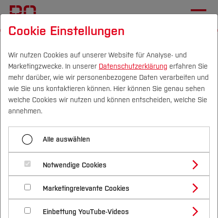
Cookie Einstellungen
Startseite
Fachbereiche
Mechatronik und Maschinenbau
Einrichtungen
Wir nutzen Cookies auf unserer Website für Analyse- und
Marketingzwecke. In unserer
Datenschutzerklärung
erfahren Sie
Aktuelles
mehr darüber, wie wir personenbezogene Daten verarbeiten und
wie Sie uns kontaktieren können. Hier können Sie genau sehen
Campus
Personen
DE
|
EN
Quicklinks
welche Cookies wir nutzen und können entscheiden, welche Sie
Menü aufklappen
annehmen.
Studium
Start
Alle auswählen
Studienangebote
Aktuelle Meldungen
Forschung & Transfer
Lehrveranstaltungen
Notwendige Cookies
Vor dem Studium
Bachelorstudiengänge
Aktuelles
Profil
Nachhaltigkeit
Masterstudiengänge
Marketingrelevante Cookies
Im Studium
Bewerben & Einschreiben
Beratung & Förderung
Forschungs- und Transferprofil
02.10.2024
Mechatronik und Maschinenbau (FB M)
Veröffentlichungen
Schwerpunkte
Nachhaltigkeit studieren
Bewerbungsportal
International
Nach dem Studium
Studienbüros und Prüfungen
Einbettung YouTube-Videos
Schwerpunkte (FuT)
Förderinformation und Antragsberatung