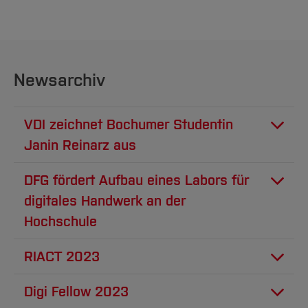
Newsarchiv
VDI zeichnet Bochumer Studentin
Janin Reinarz aus
Vertical Farming im Fokus: KI-
DFG fördert Aufbau eines Labors für
gestützte Erdbeerernte dank
digitales Handwerk an der
Hochschule
Mechatronik-Masterarbeit
„CoBotCraftLab“ – Ein neues
RIACT 2023
Großgerät, geplant von
Auch 2023 freut sich die Hochschule Bochum
Digi Fellow 2023
Professoren der Fachbereiche
wieder Co-Host der virtual International