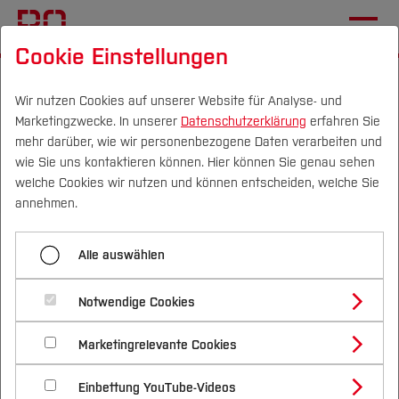
Cookie Einstellungen
Startseite
[...]
Wirtschaft
Team
Lehrbeauftragte
Jakubczyk, L.
Wir nutzen Cookies auf unserer Website für Analyse- und
Marketingzwecke. In unserer
Datenschutzerklärung
erfahren Sie
mehr darüber, wie wir personenbezogene Daten verarbeiten und
wie Sie uns kontaktieren können. Hier können Sie genau sehen
Menü aufklappen
Campus
Personen
DE
|
EN
Quicklinks
welche Cookies wir nutzen und können entscheiden, welche Sie
annehmen.
Abstoss, V.
Studium
Lukas Jakubczyk
Alle auswählen
Böcker, J.
Studienangebote
Forschung & Transfer
Claus, B.
Notwendige Cookies
Vor dem Studium
Bachelorstudiengänge
Profil
Nachhaltigkeit
Masterstudiengänge
Grundlagen Beschaffung und
Dollereder, P., Dr.
Marketingrelevante Cookies
Im Studium
Bewerben & Einschreiben
Beratung & Förderung
Forschungs- und Transferprofil
Schwerpunkte
Logistik
Nachhaltigkeit studieren
Bewerbungsportal
International
Nach dem Studium
Studienbüros und Prüfungen
Fasel, W.
Einbettung YouTube-Videos
Schwerpunkte (FuT)
Förderinformation und Antragsberatung