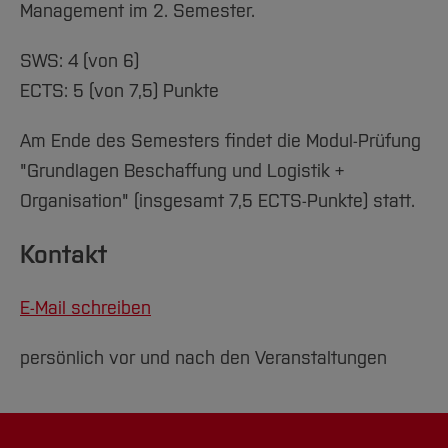
Team und Labore
Amtliche Bekanntmachungen
Studiengänge
Management im 2. Semester.
Forschung und Projekte
Familiengerechte Hochschule
Aktuelles
Hochschulbibliothek
Arbeiten im FB G
Notfall-Infos
Strotmann, C., Dr.
Studieninteressierte
International
Gleichstellung
Studium
Hochschulkommunikation
SWS: 4 (von 6)
BO Shop
Team
Diskriminierungsfreie Hochschule
Fachgruppen
International Office
Tenberge, H., Dr.-Ing.
ECTS: 5 (von 7,5) Punkte
Service
Vertretungen
Forschung und Entwicklung
Medienzentrum
Türksch, H.
Am Ende des Semesters findet die Modul-Prüfung
Wahlen
International
qed-Stiftung
"Grundlagen Beschaffung und Logistik +
Wicke, Th.
Team
Zentrale Studienberatung
Organisation" (insgesamt 7,5 ECTS-Punkte) statt.
Service
Wildenheim, G., Dr.
Kontakt
E-Mail schreiben
persönlich vor und nach den Veranstaltungen